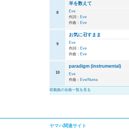
羊を数えて
Eve
8
作詞：
Eve
作曲：
Eve
お気に召すまま
Eve
9
作詞：
Eve
作曲：
Eve
paradigm (instrumental)
10
Eve
作曲：
Eve/Numa
収載曲の全曲一覧を見る
ヤマハ関連サイト