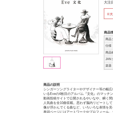
大注
※大
商品
商品
仕様
商品
JAN
楽器
商品の説明
シンガーソングライターやデザイナー等の幅広
いるEveの4枚目のアルバム『文化』のマッチ
動画投稿サイトで公開されるやいなや、瞬く間
人気曲を全10曲収載。思わず脳内リピートし
像が浮かんでくる曲など、いろいろな表情を見
巻頭ページにはアートワークやプロフィール、