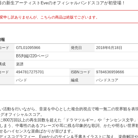
目の新生アーティストEveのオフィシャルバンドスコアが初登場！
変申し訳ありませんが、こちらの商品は絶版でございます。
情報
コード
GTL01095966
発売日
2018年6月18日
B5判縦/220ページ
構成
楽譜
コード
4947817275701
ISBNコード
9784636959666
バンド
編成
バンドスコア
い活動を行いながら、音楽を中心とした複合的視点で唯一無二の世界観を表
ングオフィシャルスコア。
に800万回以上の再生回数を超えた「ドラマツルギー」や「ナンセンス文学」
てしまう、中毒性のあるフレーズや耳に残る印象的な歌詞、かたや明るい世界
せるハイセンスな楽曲ばかりが並びます。
ディスコグラフィー、Eveからのサイン＆手書きイラストに加え、楽曲解説