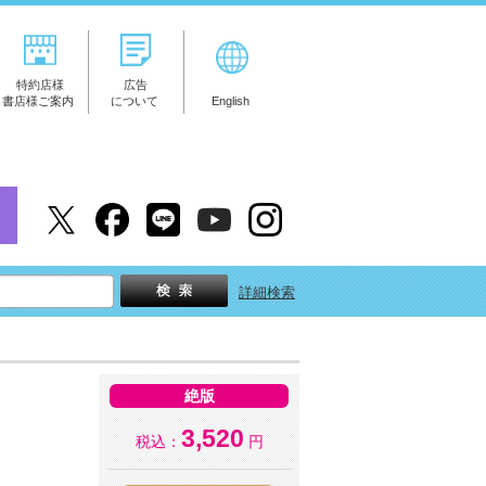
特約店様
広告
書店様ご案内
について
English
詳細検索
絶版
3,520
税込：
円