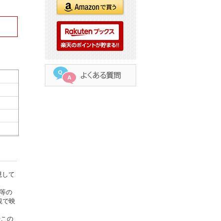
現して
等の
観で映
やこの