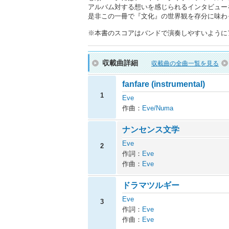
アルバム対する想いを感じられるインタビュー
是非この一冊で『文化』の世界観を存分に味わ
※本書のスコアはバンドで演奏しやすいように
収載曲詳細
収載曲の全曲一覧を見る
fanfare (instrumental)
1
Eve
作曲：
Eve/Numa
ナンセンス文学
Eve
2
作詞：
Eve
作曲：
Eve
ドラマツルギー
Eve
3
作詞：
Eve
作曲：
Eve