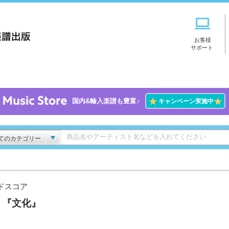
お客様
サポート
★
★
国内&輸入楽譜も豊富♪
キャンペーン実施中
てのカテゴリー
ドスコア
e 『文化』