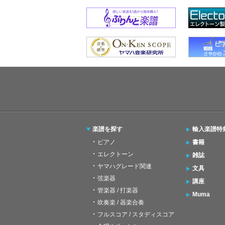
楽譜を探す
輸入楽譜特
ピアノ
書籍
エレクトーン
雑誌
ヤマハグレード関連
文具
弦楽器
講座
管楽器 / 打楽器
Muma
吹奏楽 / 器楽合奏
フルスコア / スタディスコア