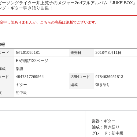
ガーソングライター井上苑子のメジャー2ndフルアルバム『JUKE BOX
ング・ギター弾き語り曲集！
変申し訳ありませんが、こちらの商品は絶版でございます。
情報
コード
GTL01095181
発売日
2018年3月11日
B5判縦/132ページ
構成
楽譜
コード
4947817269564
ISBNコード
9784636951813
ギター
編成
弾き語り
度
初中級
楽器：ギター
編成：弾き語り
グレード：初中級