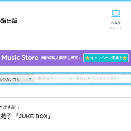
お客様
サポート
★
★
国内&輸入楽譜も豊富♪
キャンペーン実施中
てのカテゴリー
ー弾き語り
苑子 『JUKE BOX』