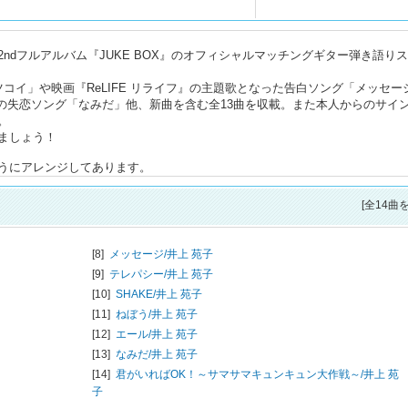
ndフルアルバム『JUKE BOX』のオフィシャルマッチングギター弾き語り
ナツコイ」や映画『ReLIFE リライフ』の主題歌となった告白ソング「メッセー
の初の失恋ソング「なみだ」他、新曲を含む全13曲を収載。また本人からのサイ
。
ましょう！
うにアレンジしてあります。
[全14曲
[8]
メッセージ/
井上 苑子
[9]
テレパシー/
井上 苑子
[10]
SHAKE/
井上 苑子
[11]
ねぼう/
井上 苑子
[12]
エール/
井上 苑子
[13]
なみだ/
井上 苑子
[14]
君がいればOK！～サマサマキュンキュン大作戦～/
井上 苑
子