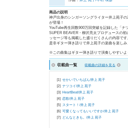
商品の説明
神戸出身のシンガーソングライター井上苑子の2
が登場！
YouTube再生回数900万回突破を記録した「
SUPER BEAVER・柳沢亮太プロデュース
ッセージ等も掲載した盛りだくさんの内容です
是非ギター弾き語りで井上苑子の楽曲を楽しみ
※この曲集はギター弾き語りで演奏しやすいよ
収載曲一覧
収載曲の詳細を見る
[1]
せかいでいちばん/
井上 苑子
[2]
ナツコイ/
井上 苑子
[3]
HeartBeat/
井上 苑子
[4]
恋歌/
井上 苑子
[5]
スタート！/
井上 苑子
[6]
可愛くなってもいいですか/
井上 苑子
[7]
どんなときも。/
井上 苑子