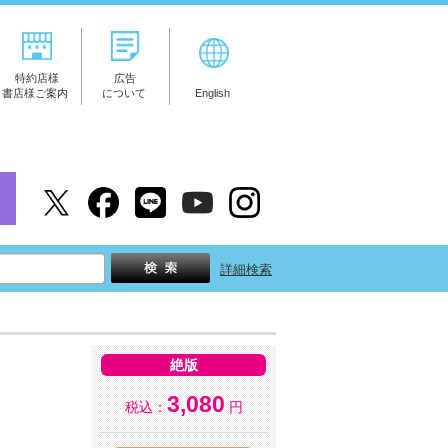
特約店様
広告
書店様ご案内
について
English
詳細検索
絶版
3,080
税込：
円