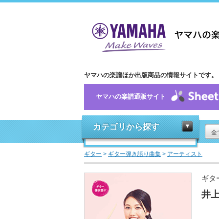
ヤマハの楽譜ほか出版商品の情報サイトです。
ヤマハの楽譜通販サイト
カテゴリから探す
全
ギター
>
ギター弾き語り曲集
>
アーティスト
ギタ
井上