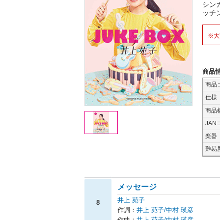
シン
ッチ
※大
商品
商品
仕様
商品
JAN
楽器
難易
メッセージ
井上 苑子
8
作詞：
井上 苑子/中村 瑛彦
作曲：
井上 苑子/中村 瑛彦