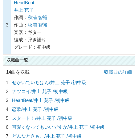
HeartBeat
井上 苑子
作詞：
秋浦 智裕
3
作曲：
秋浦 智裕
楽器：ギター
編成：弾き語り
グレード：初中級
収載曲一覧
14曲を収載
収載曲の詳細
1
せかいでいちばん/
井上 苑子
/初中級
2
ナツコイ/
井上 苑子
/初中級
3
HeartBeat/
井上 苑子
/初中級
4
恋歌/
井上 苑子
/初中級
5
スタート！/
井上 苑子
/初中級
6
可愛くなってもいいですか/
井上 苑子
/初中級
7
どんなときも。/
井上 苑子
/初中級