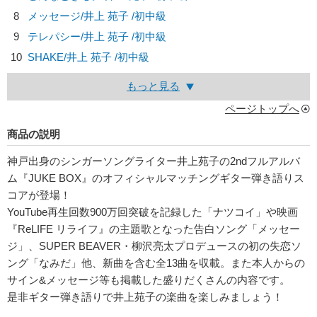
8
メッセージ/
井上 苑子
/初中級
9
テレパシー/
井上 苑子
/初中級
10
SHAKE/
井上 苑子
/初中級
もっと見る
ページトップへ
商品の説明
神戸出身のシンガーソングライター井上苑子の2ndフルアルバ
ム『JUKE BOX』のオフィシャルマッチングギター弾き語りス
コアが登場！
YouTube再生回数900万回突破を記録した「ナツコイ」や映画
『ReLIFE リライフ』の主題歌となった告白ソング「メッセー
ジ」、SUPER BEAVER・柳沢亮太プロデュースの初の失恋ソ
ング「なみだ」他、新曲を含む全13曲を収載。また本人からの
サイン&メッセージ等も掲載した盛りだくさんの内容です。
是非ギター弾き語りで井上苑子の楽曲を楽しみましょう！