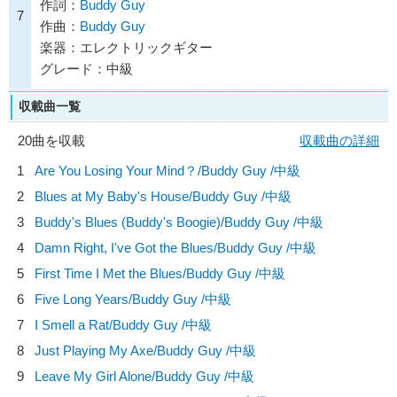
作詞：
Buddy Guy
7
作曲：
Buddy Guy
楽器：エレクトリックギター
グレード：中級
収載曲一覧
20曲を収載
収載曲の詳細
1
Are You Losing Your Mind？/
Buddy Guy
/中級
2
Blues at My Baby's House/
Buddy Guy
/中級
3
Buddy's Blues (Buddy's Boogie)/
Buddy Guy
/中級
4
Damn Right, I've Got the Blues/
Buddy Guy
/中級
5
First Time I Met the Blues/
Buddy Guy
/中級
6
Five Long Years/
Buddy Guy
/中級
7
I Smell a Rat/
Buddy Guy
/中級
8
Just Playing My Axe/
Buddy Guy
/中級
9
Leave My Girl Alone/
Buddy Guy
/中級