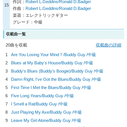
作詞：
Robert L.Geddins/Ronald D.Badger
15
作曲：
Robert L.Geddins/Ronald D.Badger
楽器：エレクトリックギター
グレード：中級
収載曲一覧
20曲を収載
収載曲の詳細
1
Are You Losing Your Mind？/
Buddy Guy
/中級
2
Blues at My Baby's House/
Buddy Guy
/中級
3
Buddy's Blues (Buddy's Boogie)/
Buddy Guy
/中級
4
Damn Right, I've Got the Blues/
Buddy Guy
/中級
5
First Time I Met the Blues/
Buddy Guy
/中級
6
Five Long Years/
Buddy Guy
/中級
7
I Smell a Rat/
Buddy Guy
/中級
8
Just Playing My Axe/
Buddy Guy
/中級
9
Leave My Girl Alone/
Buddy Guy
/中級