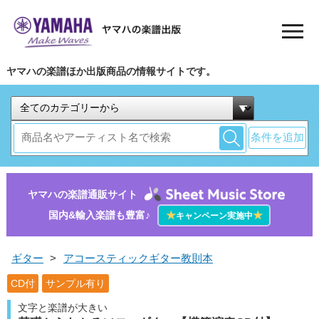
ヤマハの楽譜ほか出版商品の情報サイトです。
条件を追加
ヤマハの楽譜通販サイト
国内&輸入楽譜も豊富♪
★
★
キャンペーン実施中
ギター
>
アコースティックギター教則本
CD付
サンプル有り
文字と楽譜が大きい