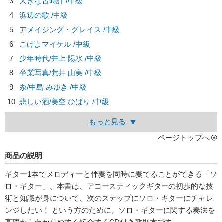
3
大きな古時計 /中級
4
浜辺の歌 /中級
5
アメイジング・グレイス /中級
6
こげよマイケル /中級
7
少年時代/
井上 陽水
/中級
8
卒業写真/
荒井 由実
/中級
9
糸/
中島 みゆき
/中級
10
悲しい酒/
美空 ひばり
/中級
もっと見る
ページトップへ
商品の説明
ギター1本でメロディーと伴奏を同時に奏でることができる「ソ
ロ・ギター」。本書は、アコースティックギターの初歩的な技
術と知識が身について、次のステップにソロ・ギターにチャレ
ンジしたい！ という方のために、ソロ・ギターに関する奏法を
基礎からわかりやすく紹介するCD付き教則本です。