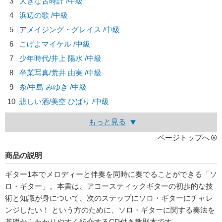
3
大きな古時計 /中級
4
浜辺の歌 /中級
5
アメイジング・グレイス /中級
6
こげよマイケル /中級
7
少年時代/
井上 陽水
/中級
8
卒業写真/
荒井 由実
/中級
9
糸/
中島 みゆき
/中級
10
悲しい酒/
美空 ひばり
/中級
もっと見る
ページトップへ
商品の説明
ギター1本でメロディーと伴奏を同時に奏でることができる「ソ
ロ・ギター」。本書は、アコースティックギターの初歩的な技
術と知識が身について、次のステップにソロ・ギターにチャレ
ンジしたい！ という方のために、ソロ・ギターに関する奏法を
基礎からわかりやすく紹介するCD付き教則本です。