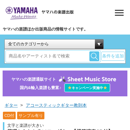
ヤマハの楽譜ほか出版商品の情報サイトです。
条件を追加
ヤマハの楽譜通販サイト
国内&輸入楽譜も豊富♪
★
★
キャンペーン実施中
ギター
>
アコースティックギター教則本
CD付
サンプル有り
文字と楽譜が大きい