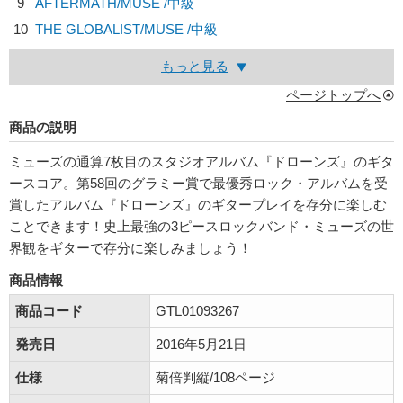
9
AFTERMATH/
MUSE
/中級
10
THE GLOBALIST/
MUSE
/中級
もっと見る
ページトップへ
商品の説明
ミューズの通算7枚目のスタジオアルバム『ドローンズ』のギタ
ースコア。第58回のグラミー賞で最優秀ロック・アルバムを受
賞したアルバム『ドローンズ』のギタープレイを存分に楽しむ
ことできます！史上最強の3ピースロックバンド・ミューズの世
界観をギターで存分に楽しみましょう！
商品情報
商品コード
GTL01093267
発売日
2016年5月21日
仕様
菊倍判縦/108ページ