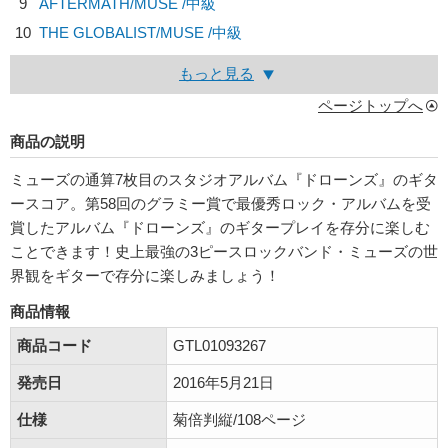
9
AFTERMATH/
MUSE
/中級
10
THE GLOBALIST/
MUSE
/中級
もっと見る
ページトップへ
商品の説明
ミューズの通算7枚目のスタジオアルバム『ドローンズ』のギタ
ースコア。第58回のグラミー賞で最優秀ロック・アルバムを受
賞したアルバム『ドローンズ』のギタープレイを存分に楽しむ
ことできます！史上最強の3ピースロックバンド・ミューズの世
界観をギターで存分に楽しみましょう！
商品情報
商品コード
GTL01093267
発売日
2016年5月21日
仕様
菊倍判縦/108ページ