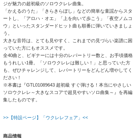
ジが魅力の超初級のソロウクレレ曲集。
「かえるのうた」「きらきらぼし」などの簡単な童謡からスタ
ートし、「アロハ・オエ」「上を向いて歩こう」「夜空ノムコ
ウ」といったスタンダードヒット曲も順番に弾いていきましょ
う。
大きな音符は、とても見やすく、これまでの見づらい楽譜に困
っていた方にもオススメです。
全40曲と、ビギナーには十分のレパートリー数と、お手頃価格
もうれしい1冊。「ソロウクレレは難しい！」と思っていた方
も、ぜひチャレンジして、レパートリーをどんどん増やしてく
ださい！
※本書は『GTL01089643 超初級 すぐ弾ける！本当にやさしい
ソロウクレレ～大きなスコアで超見やすいソロ曲集～』を再編
集したものです。
>>【特設ページ】「ウクレレフェア」<<
商品情報