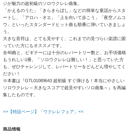
ジが魅力の超初級のソロウクレレ曲集。
「かえるのうた」「きらきらぼし」などの簡単な童謡からスタ
ートし、「アロハ・オエ」「上を向いて歩こう」「夜空ノムコ
ウ」といったスタンダードヒット曲も順番に弾いていきましょ
う。
大きな音符は、とても見やすく、これまでの見づらい楽譜に困
っていた方にもオススメです。
全40曲と、ビギナーには十分のレパートリー数と、お手頃価格
もうれしい1冊。「ソロウクレレは難しい！」と思っていた方
も、ぜひチャレンジして、レパートリーをどんどん増やしてく
ださい！
※本書は『GTL01089643 超初級 すぐ弾ける！本当にやさしい
ソロウクレレ～大きなスコアで超見やすいソロ曲集～』を再編
集したものです。
>>【特設ページ】「ウクレレフェア」<<
商品情報