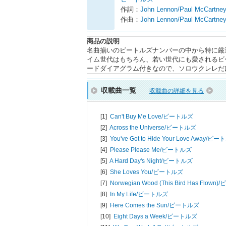
作詞：
John Lennon/Paul McCartne
作曲：
John Lennon/Paul McCartne
商品の説明
名曲揃いのビートルズナンバーの中から特に厳
イム世代はもちろん、若い世代にも愛されるビ
ードダイアグラム付きなので、ソロウクレレだ
収載曲一覧
収載曲の詳細を見る
[1]
Can't Buy Me Love/
ビートルズ
[2]
Across the Universe/
ビートルズ
[3]
You've Got to Hide Your Love Away/
ビート
[4]
Please Please Me/
ビートルズ
[5]
A Hard Day's Night/
ビートルズ
[6]
She Loves You/
ビートルズ
[7]
Norwegian Wood (This Bird Has Flown)/
ビ
[8]
In My Life/
ビートルズ
[9]
Here Comes the Sun/
ビートルズ
[10]
Eight Days a Week/
ビートルズ