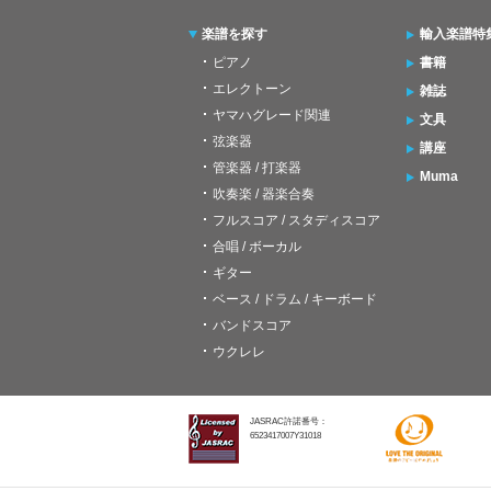
楽譜を探す
輸入楽譜特
ピアノ
書籍
エレクトーン
雑誌
ヤマハグレード関連
文具
弦楽器
講座
管楽器 / 打楽器
Muma
吹奏楽 / 器楽合奏
フルスコア / スタディスコア
合唱 / ボーカル
ギター
ベース / ドラム / キーボード
バンドスコア
ウクレレ
JASRAC許諾番号：
6523417007Y31018