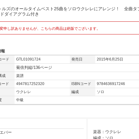
トルズのオールタイムベスト25曲をソロウクレレにアレンジ！ 全曲タ
ードダイアグラム付き
変申し訳ありませんが、こちらの商品は絶版でございます。
情報
コード
GTL01091724
発売日
2015年6月25日
菊倍判縦/136ページ
構成
楽譜
コード
4947817252320
ISBNコード
9784636917246
ウクレレ
編成
ソロ
度
中級
楽器：ウクレレ
エバー
編成：ソロ