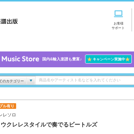
お客様
サポート
★
★
国内&輸入楽譜も豊富♪
キャンペーン実施中
てのカテゴリー
プル有り
レレソロ
ロウクレレスタイルで奏でるビートルズ