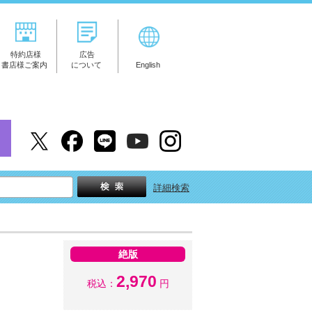
特約店様
広告
書店様ご案内
について
English
詳細検索
絶版
2,970
税込：
円