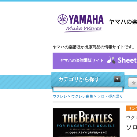
ヤマハの楽譜ほか出版商品の情報サイトです。
ヤマハの楽譜通販サイト
カテゴリから探す
全
ウクレレ
>
ウクレレ曲集
>
ソロ・弾き語り
サン
ウク
ソ