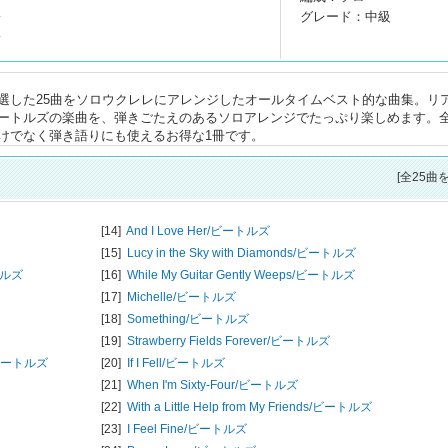
グレード：中級
y
y
選した25曲をソロウクレレにアレンジしたオールタイムベスト的な曲集。リ
ートルズの楽曲を、弾きごたえのあるソロアレンジでたっぷり楽しめます。
けでなく弾き語りにも使えるお得な1冊です。
[全25曲
[14]
And I Love Her/
ビートルズ
[15]
Lucy in the Sky with Diamonds/
ビートルズ
ルズ
[16]
While My Guitar Gently Weeps/
ビートルズ
[17]
Michelle/
ビートルズ
[18]
Something/
ビートルズ
[19]
Strawberry Fields Forever/
ビートルズ
ートルズ
[20]
If I Fell/
ビートルズ
[21]
When I'm Sixty-Four/
ビートルズ
[22]
With a Little Help from My Friends/
ビートルズ
[23]
I Feel Fine/
ビートルズ