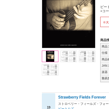
ビー
+コ
※大
商品
商品
仕様
商品
JAN
楽器
難易
Strawberry Fields Forever
ストロベリー・フィールズ・フォー
19
ビートルズ