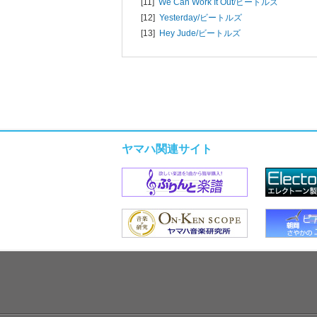
[11]
We Can Work It Out/
ビートルズ
[12]
Yesterday/
ビートルズ
[13]
Hey Jude/
ビートルズ
ヤマハ関連サイト