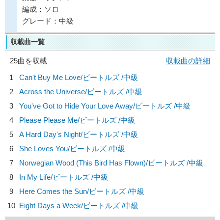
編成：ソロ
グレード：中級
収載曲一覧
25曲を収載
収載曲の詳細
1
Can't Buy Me Love/
ビートルズ
/中級
2
Across the Universe/
ビートルズ
/中級
3
You've Got to Hide Your Love Away/
ビートルズ
/中級
4
Please Please Me/
ビートルズ
/中級
5
A Hard Day's Night/
ビートルズ
/中級
6
She Loves You/
ビートルズ
/中級
7
Norwegian Wood (This Bird Has Flown)/
ビートルズ
/中級
8
In My Life/
ビートルズ
/中級
9
Here Comes the Sun/
ビートルズ
/中級
10
Eight Days a Week/
ビートルズ
/中級