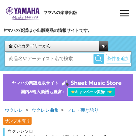
ヤマハの楽譜ほか出版商品の情報サイトです。
条件を追加
ヤマハの楽譜通販サイト
国内&輸入楽譜も豊富♪
★
★
キャンペーン実施中
ウクレレ
>
ウクレレ曲集
>
ソロ・弾き語り
サンプル有り
ウクレレソロ