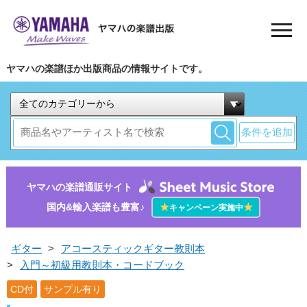
ヤマハの楽譜ほか出版商品の情報サイトです。
条件を追加
ヤマハの楽譜通販サイト
国内&輸入楽譜も豊富♪
★
★
キャンペーン実施中
ギター
>
アコースティックギター教則本
>
入門～初級用教則本・コードブック
CD付
サンプル有り