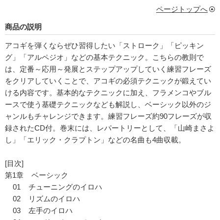
ページトップへ
商品の説明
アコギを弾くならぜひ習得したい「ストローク」「ピッキン
グ」「アルペジオ」などの基本テクニック。こちらの教則で
は、定番～応用～発展とステップアップしていく練習フレーズ
をクリアしていくことで、アコギの必須テクニックが鍛えてい
ける内容です。基本的なテクニックに加え、フラメンコやブル
ースで使う基礎テクニックなども解説し、ベーシック以外のジ
ャンルもチャレンジできます。練習フレーズ約90フレーズが収
録されたCD付。巻末には、レパートリーとして、「山崎まさよ
し」「エリック・クラプトン」などの名曲も4曲収載。
[目次]
第1章 ベーシック
01 チューニングのイロハ
02 リズムのイロハ
03 左手のイロハ