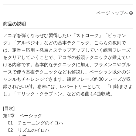
ページトップへ
商品の説明
アコギを弾くならぜひ習得したい「ストローク」「ピッキン
グ」「アルペジオ」などの基本テクニック。こちらの教則で
は、定番～応用～発展とステップアップしていく練習フレーズ
をクリアしていくことで、アコギの必須テクニックが鍛えてい
ける内容です。基本的なテクニックに加え、フラメンコやブル
ースで使う基礎テクニックなども解説し、ベーシック以外のジ
ャンルもチャレンジできます。練習フレーズ約90フレーズが収
録されたCD付。巻末には、レパートリーとして、「山崎まさよ
し」「エリック・クラプトン」などの名曲も4曲収載。
[目次]
第1章 ベーシック
01 チューニングのイロハ
02 リズムのイロハ