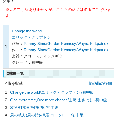
グ集！
※大変申し訳ありませんが、こちらの商品は絶版でございま
す。
Change the world
エリック・クラプトン
作詞：
Tommy Sims/Gordon Kennedy/Wayne Kirkpatrick
1
作曲：
Tommy Sims/Gordon Kennedy/Wayne Kirkpatrick
楽器：アコースティックギター
グレード：初中級
収載曲一覧
4曲を収載
収載曲の詳細
1
Change the world/
エリック・クラプトン
/初中級
2
One more time,One more chance/
山崎 まさよし
/初中級
3
START/
DEPAPEPE
/初中級
4
風の彼方(風の詩)/
押尾 コータロー
/初中級