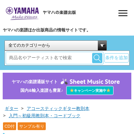
ヤマハの楽譜ほか出版商品の情報サイトです。
条件を追加
ヤマハの楽譜通販サイト
国内&輸入楽譜も豊富♪
★
★
キャンペーン実施中
ギター
>
アコースティックギター教則本
>
入門～初級用教則本・コードブック
CD付
サンプル有り