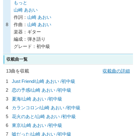
もっと
山崎 あおい
作詞：
山崎 あおい
8
作曲：
山崎 あおい
楽器：ギター
編成：弾き語り
グレード：初中級
収載曲一覧
13曲を収載
収載曲の詳細
1
Just Friend/
山崎 あおい
/初中級
2
恋の予感/
山崎 あおい
/初中級
3
夏海/
山崎 あおい
/初中級
4
カランコロン/
山崎 あおい
/初中級
5
花火のあと/
山崎 あおい
/初中級
6
東京/
山崎 あおい
/初中級
7
嘘だった/
山崎 あおい
/初中級