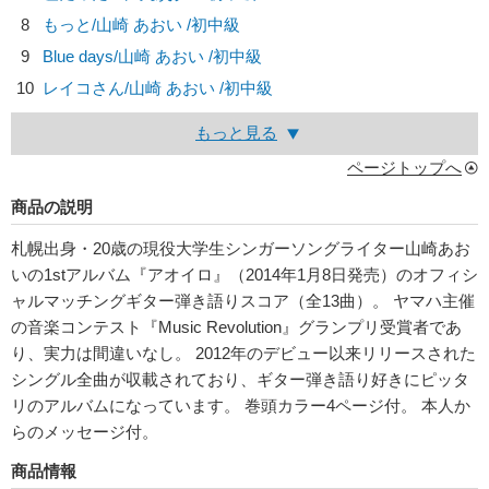
8
もっと/
山崎 あおい
/初中級
9
Blue days/
山崎 あおい
/初中級
10
レイコさん/
山崎 あおい
/初中級
もっと見る
ページトップへ
商品の説明
札幌出身・20歳の現役大学生シンガーソングライター山崎あお
いの1stアルバム『アオイロ』（2014年1月8日発売）のオフィシ
ャルマッチングギター弾き語りスコア（全13曲）。 ヤマハ主催
の音楽コンテスト『Music Revolution』グランプリ受賞者であ
り、実力は間違いなし。 2012年のデビュー以来リリースされた
シングル全曲が収載されており、ギター弾き語り好きにピッタ
リのアルバムになっています。 巻頭カラー4ページ付。 本人か
らのメッセージ付。
商品情報