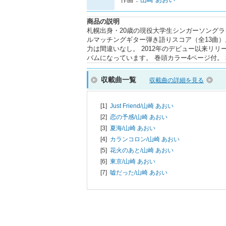
商品の説明
札幌出身・20歳の現役大学生シンガーソングライ
ルマッチングギター弾き語りスコア（全13曲）。 
力は間違いなし。 2012年のデビュー以来リ
バムになっています。 巻頭カラー4ページ付。
収載曲一覧
収載曲の詳細を見る
[1]
Just Friend/
山崎 あおい
[2]
恋の予感/
山崎 あおい
[3]
夏海/
山崎 あおい
[4]
カランコロン/
山崎 あおい
[5]
花火のあと/
山崎 あおい
[6]
東京/
山崎 あおい
[7]
嘘だった/
山崎 あおい