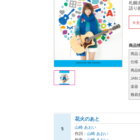
札幌
語り
※大
商品
商品
仕様
商品
JAN
楽器
難易
花火のあと
山崎 あおい
5
作詞：
山崎 あおい
作曲：
山崎 あおい