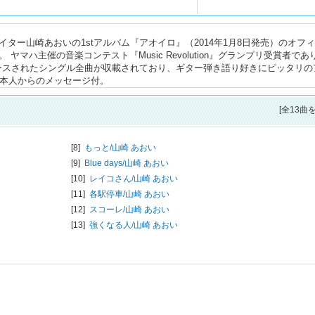
ター山崎あおいの1stアルバム『アオイロ』（2014年1月8日発売）のオフ
ヤマハ主催の音楽コンテスト『Music Revolution』グランプリ受賞者であ
リースされたシングル全曲が収載されており、ギター弾き語り好きにピッタリの
 本人からのメッセージ付。
[全13曲
[8]
もっと/
山崎 あおい
[9]
Blue days/
山崎 あおい
[10]
レイコさん/
山崎 あおい
[11]
各駅停車/
山崎 あおい
[12]
スコーレ/
山崎 あおい
[13]
強くなる人/
山崎 あおい