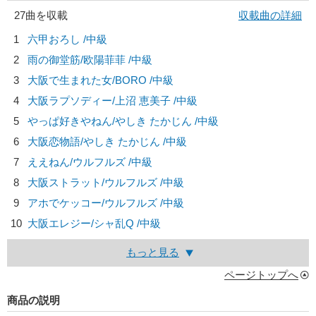
27曲を収載
収載曲の詳細
1
六甲おろし /中級
2
雨の御堂筋/
欧陽菲菲
/中級
3
大阪で生まれた女/
BORO
/中級
4
大阪ラプソディー/
上沼 恵美子
/中級
5
やっぱ好きやねん/
やしき たかじん
/中級
6
大阪恋物語/
やしき たかじん
/中級
7
ええねん/
ウルフルズ
/中級
8
大阪ストラット/
ウルフルズ
/中級
9
アホでケッコー/
ウルフルズ
/中級
10
大阪エレジー/
シャ乱Q
/中級
もっと見る
ページトップへ
商品の説明