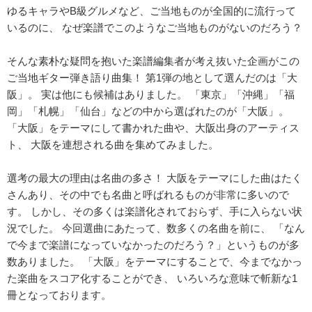
ゆるキャラやB級グルメなど、ご当地ものが全国的に流行って
いるのに、 なぜ楽譜でこのようなご当地ものがないのだろう？
そんな素朴な疑問を抱いた楽譜編集者が考え抜いた企画がこの
ご当地ギター弾き語り曲集！ 第1弾の地として選んだのは「大
阪」。 実は他にも候補はありました。 「東京」「沖縄」「福
岡」「札幌」「仙台」などの中から選ばれたのが「大阪」。
「大阪」をテーマにして書かれた曲や、大阪出身のアーティス
ト、 大阪を連想される曲を集めてみました。
選考の最大の理由は名曲の多さ！ 大阪をテーマにした曲はたく
さんあり、その中でも名曲と呼ばれるものが非常に多いので
す。 しかし、その多くは楽譜化されておらず、手に入らない状
況でした。 今回選曲にあたって、数多くの名曲を前に、 「なん
で今まで楽譜になっていなかったのだろう？」というものが多
数ありました。 「大阪」をテーマにすることで、今までなかっ
た楽曲をスコア化することができ、 いろいろな意味で斬新な1
冊となっております。