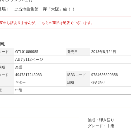
登場！ ご当地曲集第一弾「大阪」編！！
変申し訳ありませんが、こちらの商品は絶版でございます。
情報
コード
GTL01089985
発売日
2013年8月24日
AB判/112ページ
構成
楽譜
コード
4947817243083
ISBNコード
9784636899856
ギター
編成
弾き語り
度
中級
編成：弾き語り
グレード：中級