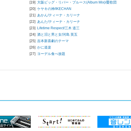
[19]
大阪ビッグ・リバー・ブルース(Album Mix)/
憂歌団
[20]
ケヤキの神/
IKECHAN
[21]
あかん/
ティーナ・カリーナ
[22]
あんた/
ティーナ・カリーナ
[23]
Lifetime Respect/
三木 道三
[24]
酒と泪と男と女/
河島 英五
[25]
吉本新喜劇のテーマ
[26]
かに道楽
[27]
ヨーデル食べ放題