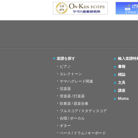
楽譜を探す
輸入楽譜特
ピアノ
書籍
エレクトーン
雑誌
ヤマハグレード関連
文具
弦楽器
講座
管楽器 / 打楽器
Muma
吹奏楽 / 器楽合奏
フルスコア / スタディスコア
合唱 / ボーカル
ギター
ベース / ドラム / キーボード