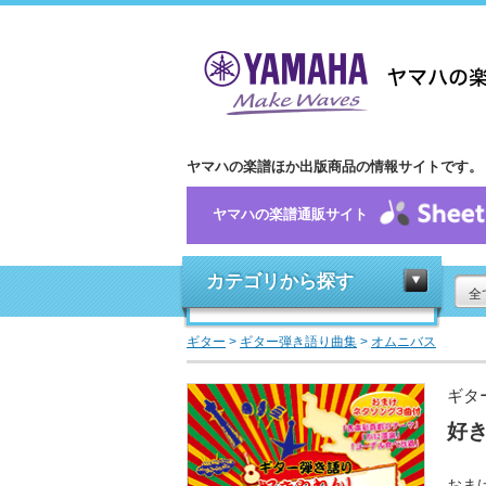
ヤマハの楽譜ほか出版商品の情報サイトです。
ヤマハの楽譜通販サイト
カテゴリから探す
全
ギター
>
ギター弾き語り曲集
>
オムニバス
ギタ
好き
おま