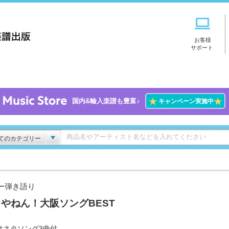
お客様
サポート
★
★
国内&輸入楽譜も豊富♪
キャンペーン実施中
てのカテゴリー
ー弾き語り
やねん！大阪ソングBEST
けネタソング3曲付