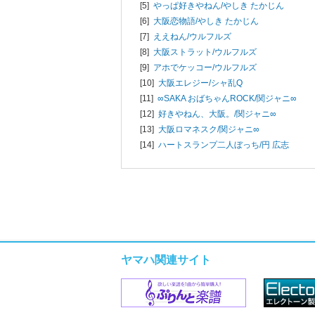
[5]
やっぱ好きやねん/
やしき たかじん
[6]
大阪恋物語/
やしき たかじん
[7]
ええねん/
ウルフルズ
[8]
大阪ストラット/
ウルフルズ
[9]
アホでケッコー/
ウルフルズ
[10]
大阪エレジー/
シャ乱Q
[11]
∞SAKA おばちゃんROCK/
関ジャニ∞
[12]
好きやねん、大阪。/
関ジャニ∞
[13]
大阪ロマネスク/
関ジャニ∞
[14]
ハートスランプ二人ぼっち/
円 広志
ヤマハ関連サイト