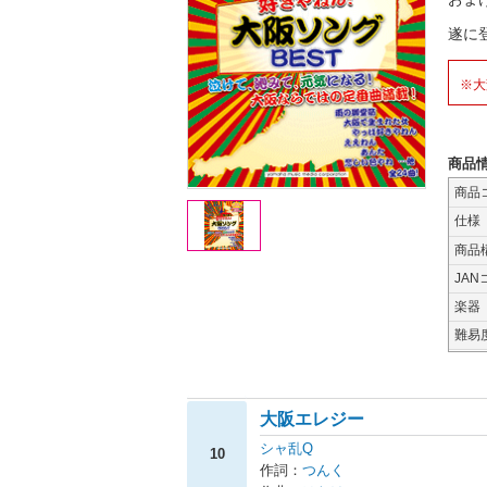
遂に
※大
商品
商品
仕様
商品
JAN
楽器
難易
大阪エレジー
シャ乱Q
10
作詞：
つんく