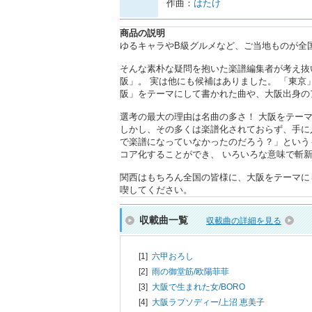
作曲：
はたけ
商品の説明
ゆるキャラやB級グルメなど、ご当地ものが全
そんな素朴な疑問を抱いた楽譜編集者が考え抜
阪」。 実は他にも候補はありました。 「東京
阪」をテーマにして書かれた曲や、大阪出身の
選考の最大の理由は名曲の多さ！ 大阪をテー
しかし、その多くは楽譜化されておらず、手に
で楽譜になっていなかったのだろう？」という
コア化することができ、 いろいろな意味で斬
関西はもちろん全国の皆様に、大阪をテーマに
喫してください。
収載曲一覧
収載曲の詳細を見る
[1]
六甲おろし
[2]
雨の御堂筋/
欧陽菲菲
[3]
大阪で生まれた女/
BORO
[4]
大阪ラプソディー/
上沼 恵美子