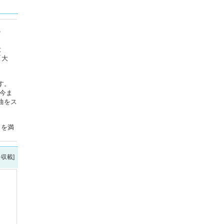
？
大
「大
す。
今ま
曲をス
」を満
を収載]