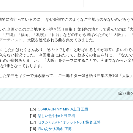
国的に流行っているのに、 なぜ楽譜でこのようなご当地ものがないのだろう
いた企画がこのご当地ギター弾き語り曲集！ 第1弾の地として選んだのは「
」「沖縄」「福岡」「札幌」「仙台」などの中から選ばれたのが「大阪」。 
アーティスト、 大阪を連想される曲を集めてみました。
マにした曲はたくさんあり、その中でも名曲と呼ばれるものが非常に多いので
入らない状況でした。 今回選曲にあたって、数多くの名曲を前に、 「なんで
ものが多数ありました。 「大阪」をテーマにすることで、今までなかった楽
新な1冊となっております。
した楽曲をギターで弾き語って、 ご当地ギター弾き語り曲集の第1弾「大阪
[全27曲
[15]
OSAKA ON MY MIND/
上田 正樹
[16]
悲しい色やね/
上田 正樹
[17]
セクシャルバイオレットN0.1/
桑名 正博
[18]
月のあかり/
桑名 正博