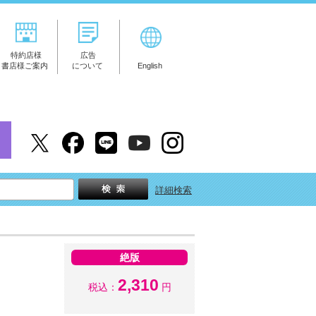
特約店様
広告
書店様ご案内
について
English
詳細検索
絶版
2,310
税込：
円