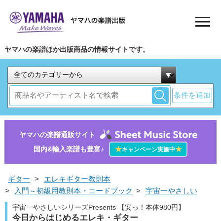
ヤマハの楽譜ほか出版商品の情報サイトです。
条件を追加
ヤマハの楽譜通販サイト
国内&輸入楽譜も豊富♪
★
★
キャンペーン実施中
ギター
>
エレキギター教則本
>
入門～初級用教則本・コードブック
>
宇宙一やさしい
宇宙一やさしいシリーズPresents 【安っ！本体980円】
今日からはじめるエレキ・ギター