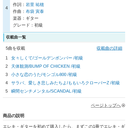
作詞：
岩里 祐穂
4
作曲：
布袋 寅泰
楽器：ギター
グレード：初級
収載曲一覧
5曲を収載
収載曲の詳細
1
女々しくて/
ゴールデンボンバー
/初級
2
天体観測/
BUMP OF CHICKEN
/初級
3
小さな恋のうた/
モンゴル800
/初級
4
サラバ、愛しき悲しみたちよ/
ももいろクローバーZ
/初級
5
瞬間センチメンタル/
SCANDAL
/初級
ページトップへ
商品の説明
エレキ・ギターを初めて購入したら、まずこの1冊でエレキ・ギ