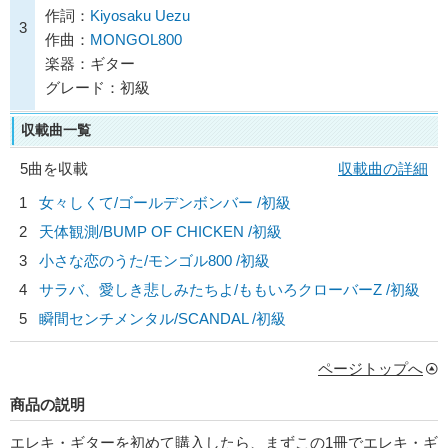
作詞：
Kiyosaku Uezu
3
作曲：
MONGOL800
楽器：ギター
グレード：初級
収載曲一覧
5曲を収載
収載曲の詳細
1
女々しくて/
ゴールデンボンバー
/初級
2
天体観測/
BUMP OF CHICKEN
/初級
3
小さな恋のうた/
モンゴル800
/初級
4
サラバ、愛しき悲しみたちよ/
ももいろクローバーZ
/初級
5
瞬間センチメンタル/
SCANDAL
/初級
ページトップへ
商品の説明
エレキ・ギターを初めて購入したら、まずこの1冊でエレキ・ギ