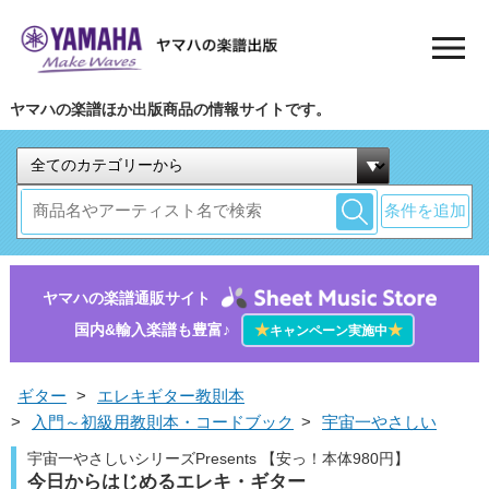
ヤマハの楽譜ほか出版商品の情報サイトです。
条件を追加
ヤマハの楽譜通販サイト
国内&輸入楽譜も豊富♪
★
★
キャンペーン実施中
ギター
>
エレキギター教則本
>
入門～初級用教則本・コードブック
>
宇宙一やさしい
宇宙一やさしいシリーズPresents 【安っ！本体980円】
今日からはじめるエレキ・ギター