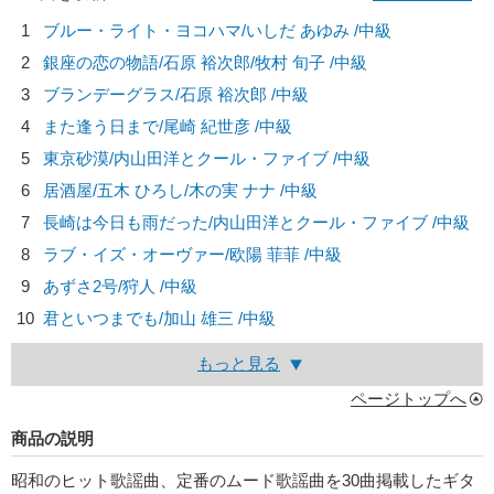
1
ブルー・ライト・ヨコハマ/
いしだ あゆみ
/中級
2
銀座の恋の物語/
石原 裕次郎/牧村 旬子
/中級
3
ブランデーグラス/
石原 裕次郎
/中級
4
また逢う日まで/
尾崎 紀世彦
/中級
5
東京砂漠/
内山田洋とクール・ファイブ
/中級
6
居酒屋/
五木 ひろし/木の実 ナナ
/中級
7
長崎は今日も雨だった/
内山田洋とクール・ファイブ
/中級
8
ラブ・イズ・オーヴァー/
欧陽 菲菲
/中級
9
あずさ2号/
狩人
/中級
10
君といつまでも/
加山 雄三
/中級
もっと見る
ページトップへ
商品の説明
昭和のヒット歌謡曲、定番のムード歌謡曲を30曲掲載したギタ