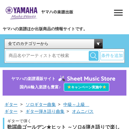
ヤマハの楽譜ほか出版商品の情報サイトです。
条件を追加
ヤマハの楽譜通販サイト
国内&輸入楽譜も豊富♪
★
★
キャンペーン実施中
ギター
>
ソロギター曲集
>
中級～上級
ギター
>
ギター弾き語り曲集
>
オムニバス
ギターで弾く
歌謡曲ゴールデン★ヒット ～ソロ&弾き語りで楽し