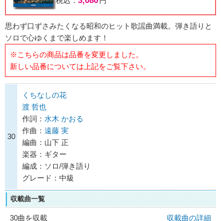
3,080
税込：
円
思わず口ずさみたくなる昭和のヒット歌謡曲満載。弾き語りと
ソロで心ゆくまで楽しめます！
※こちらの商品は品番を変更しました。
新しい品番については上記をご覧下さい。
くちなしの花
渡 哲也
作詞：
水木 かおる
作曲：
遠藤 実
30
編曲：山下 正
楽器：ギター
編成：ソロ/弾き語り
グレード：中級
収載曲一覧
30曲を収載
収載曲の詳細