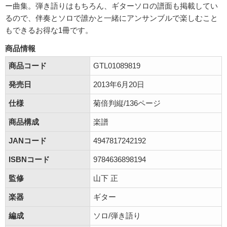
ー曲集。弾き語りはもちろん、ギターソロの譜面も掲載してい
るので、伴奏とソロで誰かと一緒にアンサンブルで楽しむこと
もできるお得な1冊です。
商品情報
商品コード
GTL01089819
発売日
2013年6月20日
仕様
菊倍判縦/136ページ
商品構成
楽譜
JANコード
4947817242192
ISBNコード
9784636898194
監修
山下 正
楽器
ギター
編成
ソロ/弾き語り