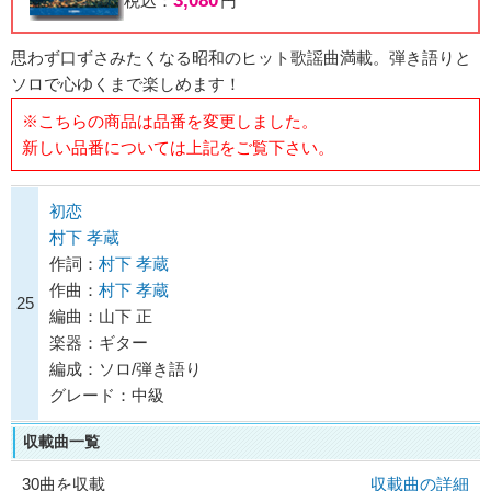
3,080
税込：
円
思わず口ずさみたくなる昭和のヒット歌謡曲満載。弾き語りと
ソロで心ゆくまで楽しめます！
※こちらの商品は品番を変更しました。
新しい品番については上記をご覧下さい。
初恋
村下 孝蔵
作詞：
村下 孝蔵
作曲：
村下 孝蔵
25
編曲：山下 正
楽器：ギター
編成：ソロ/弾き語り
グレード：中級
収載曲一覧
30曲を収載
収載曲の詳細