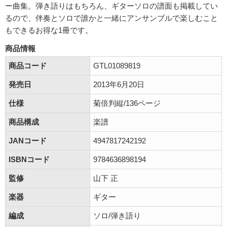
ー曲集。弾き語りはもちろん、ギターソロの譜面も掲載してい
るので、伴奏とソロで誰かと一緒にアンサンブルで楽しむこと
もできるお得な1冊です。
商品情報
商品コード
GTL01089819
発売日
2013年6月20日
仕様
菊倍判縦/136ページ
商品構成
楽譜
JANコード
4947817242192
ISBNコード
9784636898194
監修
山下 正
楽器
ギター
編成
ソロ/弾き語り