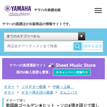
ヤマハの楽譜ほか出版商品の情報サイトです。
条件を追加
ヤマハの楽譜通販サイト
国内&輸入楽譜も豊富♪
★
★
キャンペーン実施中
ギター
>
ソロギター曲集
>
中級～上級
ギター
>
ギター弾き語り曲集
>
オムニバス
ギターで弾く
歌謡曲ゴールデン★ヒット ～ソロ&弾き語りで楽し