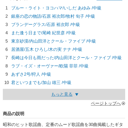
1
ブルー・ライト・ヨコハマ/
いしだ あゆみ
/中級
2
銀座の恋の物語/
石原 裕次郎/牧村 旬子
/中級
3
ブランデーグラス/
石原 裕次郎
/中級
4
また逢う日まで/
尾崎 紀世彦
/中級
5
東京砂漠/
内山田洋とクール・ファイブ
/中級
6
居酒屋/
五木 ひろし/木の実 ナナ
/中級
7
長崎は今日も雨だった/
内山田洋とクール・ファイブ
/中級
8
ラブ・イズ・オーヴァー/
欧陽 菲菲
/中級
9
あずさ2号/
狩人
/中級
10
君といつまでも/
加山 雄三
/中級
もっと見る
ページトップへ
商品の説明
昭和のヒット歌謡曲、定番のムード歌謡曲を30曲掲載したギタ