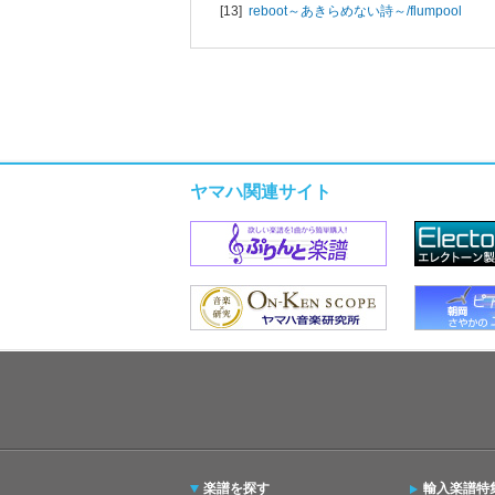
[13]
reboot～あきらめない詩～/
flumpool
ヤマハ関連サイト
楽譜を探す
輸入楽譜特