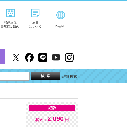
特約店様
広告
書店様ご案内
について
English
詳細検索
絶版
2,090
税込：
円