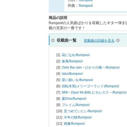
作曲：
flumpool
商品の説明
flumpoolの人気曲ばかりを収載したギタ
載の充実の一冊です！
収載曲一覧
収載曲の詳細を見る
[1]
花になれ/
flumpool
[2]
春風/
flumpool
[3]
Over the rain～ひかりの橋～/
flumpool
[4]
labo/
flumpool
[5]
星に願いを/
flumpool
[6]
回転木馬(メリーゴーランド)/
flumpool
[7]
MW～Dear Mr.&Ms.ピカレスク～/
flumpool
[8]
夏Dive/
flumpool
[9]
フレイム/
flumpool
[10]
見つめていたい/
flumpool
[11]
今年の桜/
flumpool
[12]
残像/
flumpool