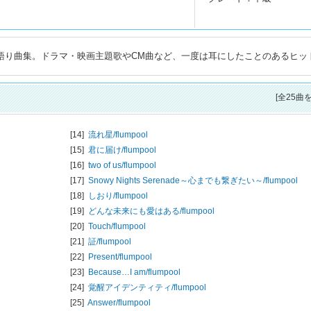
ー弾き語り曲集。ドラマ・映画主題歌やCM曲など、一度は耳にしたことのあるヒッ
[全25曲
[14]
流れ星/
flumpool
[15]
君に届け/
flumpool
[16]
two of us/
flumpool
[17]
Snowy Nights Serenade～心までも繋ぎたい～/
flumpool
[18]
しおり/
flumpool
[19]
どんな未来にも愛はある/
flumpool
[20]
Touch/
flumpool
[21]
証/
flumpool
[22]
Present/
flumpool
[23]
Because…I am/
flumpool
[24]
覚醒アイデンティティ/
flumpool
[25]
Answer/
flumpool