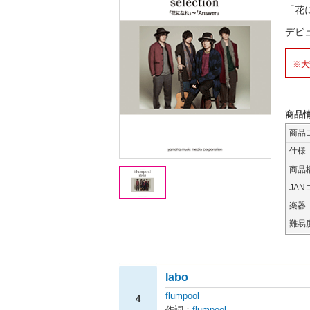
「花に
デビ
※大
商品
商品
仕様
商品
JAN
楽器
難易
labo
flumpool
4
作詞：
flumpool