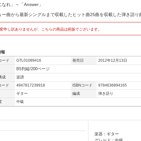
なれ」～「Answer」
ュー曲から最新シングルまで収載したヒット曲25曲を収載した弾き語り
変申し訳ありませんが、こちらの商品は絶版でございます。
情報
コード
GTL01089416
発売日
2012年12月13日
B5判縦/200ページ
構成
楽譜
コード
4947817239918
ISBNコード
9784636894165
ギター
編成
弾き語り
度
中級
楽器：ギター
グレード：中級