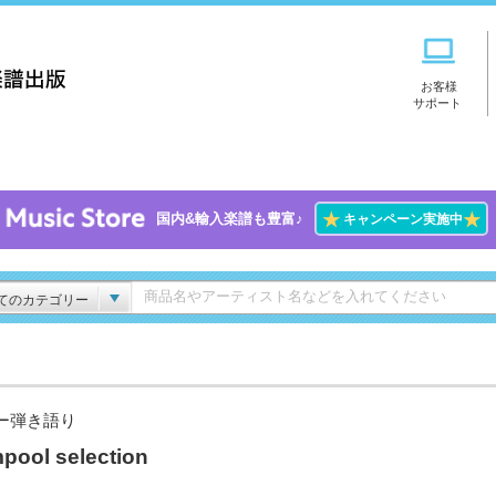
お客様
サポート
★
★
国内&輸入楽譜も豊富♪
キャンペーン実施中
てのカテゴリー
ー弾き語り
mpool selection