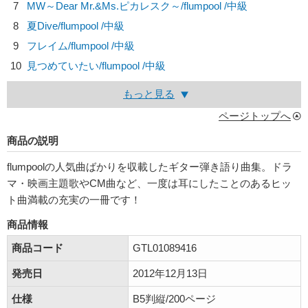
7
MW～Dear Mr.&Ms.ピカレスク～/
flumpool
/中級
8
夏Dive/
flumpool
/中級
9
フレイム/
flumpool
/中級
10
見つめていたい/
flumpool
/中級
もっと見る
ページトップへ
商品の説明
flumpoolの人気曲ばかりを収載したギター弾き語り曲集。ドラ
マ・映画主題歌やCM曲など、一度は耳にしたことのあるヒッ
ト曲満載の充実の一冊です！
商品情報
商品コード
GTL01089416
発売日
2012年12月13日
仕様
B5判縦/200ページ