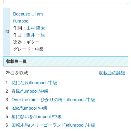
Because…I am
flumpool
作詞：
山村 隆太
23
作曲：
阪井 一生
楽器：ギター
グレード：中級
収載曲一覧
25曲を収載
収載曲の詳細
1
花になれ/
flumpool
/中級
2
春風/
flumpool
/中級
3
Over the rain～ひかりの橋～/
flumpool
/中級
4
labo/
flumpool
/中級
5
星に願いを/
flumpool
/中級
6
回転木馬(メリーゴーランド)/
flumpool
/中級