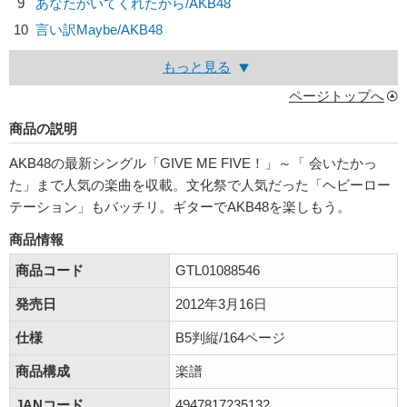
9
あなたがいてくれたから/
AKB48
10
言い訳Maybe/
AKB48
もっと見る
ページトップへ
商品の説明
AKB48の最新シングル「GIVE ME FIVE！」～「 会いたかっ
た」まで人気の楽曲を収載。文化祭で人気だった「ヘビーロー
テーション」もバッチリ。ギターでAKB48を楽しもう。
商品情報
商品コード
GTL01088546
発売日
2012年3月16日
仕様
B5判縦/164ページ
商品構成
楽譜
JANコード
4947817235132