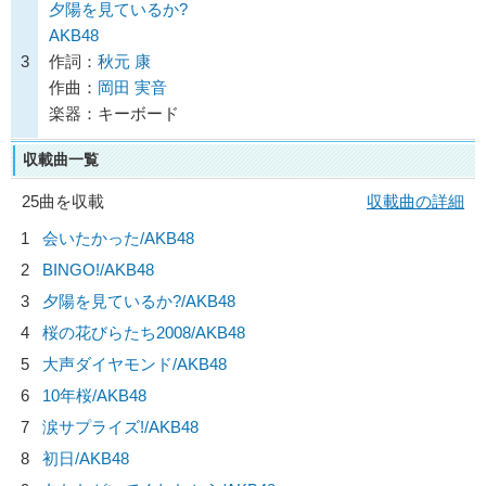
夕陽を見ているか?
AKB48
3
作詞：
秋元 康
作曲：
岡田 実音
楽器：キーボード
収載曲一覧
25曲を収載
収載曲の詳細
1
会いたかった/
AKB48
2
BINGO!/
AKB48
3
夕陽を見ているか?/
AKB48
4
桜の花びらたち2008/
AKB48
5
大声ダイヤモンド/
AKB48
6
10年桜/
AKB48
7
涙サプライズ!/
AKB48
8
初日/
AKB48