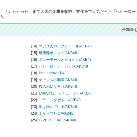
E！」～「 会いたかった」まで人気の楽曲を収載。文化祭で人気だった「ヘビーロー
もう。
[全25曲
[14]
マジスカロックンロール/
AKB48
[15]
遠距離ポスター/
AKB48
[16]
ポニーテールとシュシュ/
AKB48
[17]
ヘビーローテーション/
AKB48
[18]
Beginner/
AKB48
[19]
チャンスの順番/
AKB48
[20]
桜の木になろう/
AKB48
[21]
Everyday、カチューシャ/
AKB48
[22]
フライングゲット/
AKB48
[23]
風は吹いている/
AKB48
[24]
上からマリコ/
AKB48
[25]
GIVE ME FIVE!/
AKB48