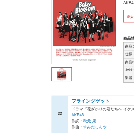
AK
※大
商品
商品
仕様
商品
JAN
楽器
フライングゲット
ドラマ『花ざかりの君たちへ イケメ
22
AKB48
作詞：
秋元 康
作曲：
すみだしんや