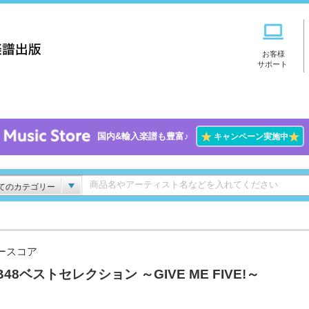
お客様
サポート
★
★
国内&輸入楽譜も豊富♪
キャンペーン実施中
てのカテゴリー
ースコア
B48ベストセレクション ～GIVE ME FIVE!～