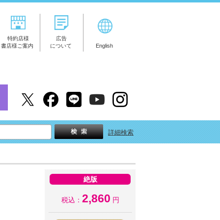
特約店様
広告
書店様ご案内
について
English
詳細検索
絶版
2,860
税込：
円