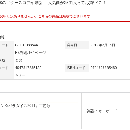
B48のギタースコアが刷新 ！人気曲が25曲入ってお買い得 ！
変申し訳ありませんが、こちらの商品は絶版でございます。
情報
コード
GTL01088546
発売日
2012年3月16日
B5判縦/164ページ
構成
楽譜
コード
4947817235132
ISBNコード
9784636885460
ギター
ン☆パラダイス2011』主題歌
楽器：キーボード