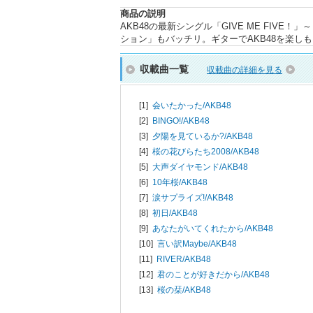
商品の説明
AKB48の最新シングル「GIVE ME FIV
ション」もバッチリ。ギターでAKB48を楽し
収載曲一覧
収載曲の詳細を見る
[1]
会いたかった/
AKB48
[2]
BINGO!/
AKB48
[3]
夕陽を見ているか?/
AKB48
[4]
桜の花びらたち2008/
AKB48
[5]
大声ダイヤモンド/
AKB48
[6]
10年桜/
AKB48
[7]
涙サプライズ!/
AKB48
[8]
初日/
AKB48
[9]
あなたがいてくれたから/
AKB48
[10]
言い訳Maybe/
AKB48
[11]
RIVER/
AKB48
[12]
君のことが好きだから/
AKB48
[13]
桜の栞/
AKB48