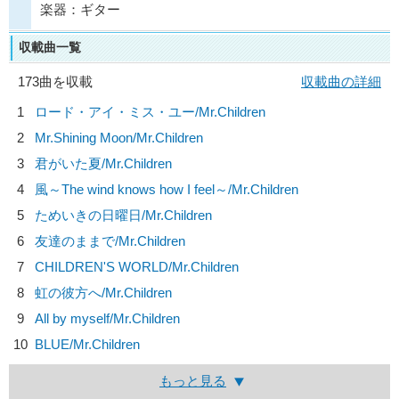
楽器：ギター
収載曲一覧
173曲を収載
収載曲の詳細
1
ロード・アイ・ミス・ユー/
Mr.Children
2
Mr.Shining Moon/
Mr.Children
3
君がいた夏/
Mr.Children
4
風～The wind knows how I feel～/
Mr.Children
5
ためいきの日曜日/
Mr.Children
6
友達のままで/
Mr.Children
7
CHILDREN'S WORLD/
Mr.Children
8
虹の彼方へ/
Mr.Children
9
All by myself/
Mr.Children
10
BLUE/
Mr.Children
もっと見る