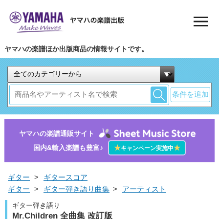
ヤマハの楽譜ほか出版商品の情報サイトです。
条件を追加
ヤマハの楽譜通販サイト
国内&輸入楽譜も豊富♪
★
★
キャンペーン実施中
ギター
>
ギタースコア
ギター
>
ギター弾き語り曲集
>
アーティスト
ギター弾き語り
Mr.Children 全曲集 改訂版