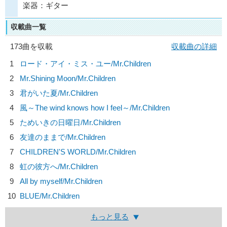
楽器：ギター
収載曲一覧
173曲を収載
収載曲の詳細
1
ロード・アイ・ミス・ユー/
Mr.Children
2
Mr.Shining Moon/
Mr.Children
3
君がいた夏/
Mr.Children
4
風～The wind knows how I feel～/
Mr.Children
5
ためいきの日曜日/
Mr.Children
6
友達のままで/
Mr.Children
7
CHILDREN'S WORLD/
Mr.Children
8
虹の彼方へ/
Mr.Children
9
All by myself/
Mr.Children
10
BLUE/
Mr.Children
もっと見る