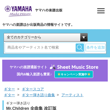
ヤマハの楽譜ほか出版商品の情報サイトです。
条件を追加
ヤマハの楽譜通販サイト
国内&輸入楽譜も豊富♪
★
★
キャンペーン実施中
ギター
>
ギタースコア
ギター
>
ギター弾き語り曲集
>
アーティスト
ギター弾き語り
Mr.Children 全曲集 改訂版