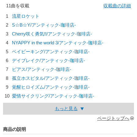
11曲を収載
収載曲の詳細
1
流星ロケット
2
S☆B☆Y/
アンティック-珈琲店-
3
Cherry咲く勇気!!/
アンティック-珈琲店-
4
NYAPPY in the world 3/
アンティック-珈琲店-
5
ベイビーキング/
アンティック-珈琲店-
6
デイブレイク/
アンティック-珈琲店-
7
ピアス/
アンティック-珈琲店-
8
孤立ホスピタル/
アンティック-珈琲店-
9
覚醒ヒロイズム/
アンティック-珈琲店-
10
愛情サイクリング/
アンティック-珈琲店-
もっと見る
ページトップへ
商品の説明