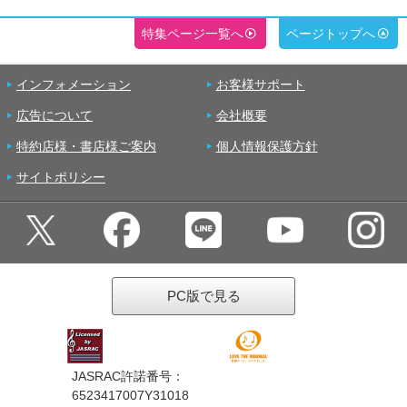
特集ページ一覧へ
ページトップへ
インフォメーション
お客様サポート
広告について
会社概要
特約店様・書店様ご案内
個人情報保護方針
サイトポリシー
PC版で見る
JASRAC許諾番号：
6523417007Y31018