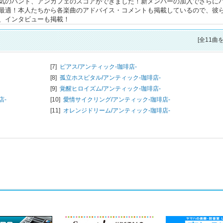
気のバンド、アンカフェのスコアができました！新メンバーの加入でさらに
最適！本人たちから各楽曲のアドバイス・コメントも掲載しているので、彼
、インタビューも掲載！
[全11曲
[7]
ピアス/
アンティック-珈琲店-
[8]
孤立ホスピタル/
アンティック-珈琲店-
[9]
覚醒ヒロイズム/
アンティック-珈琲店-
店-
[10]
愛情サイクリング/
アンティック-珈琲店-
[11]
オレンジドリーム/
アンティック-珈琲店-