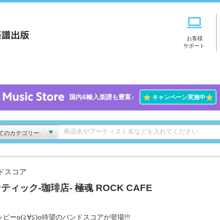
お客様
サポート
★
★
国内&輸入楽譜も豊富♪
キャンペーン実施中
てのカテゴリー
ドスコア
ティック-珈琲店- 極魂 ROCK CAFE
ピーo(≧∀≦)o待望のバンドスコアが登場!!!