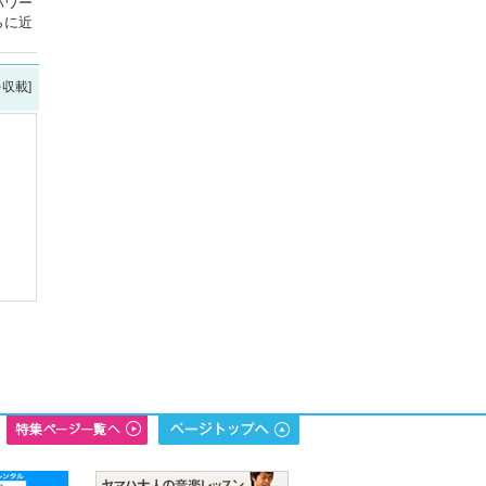
パワー
らに近
を収載]