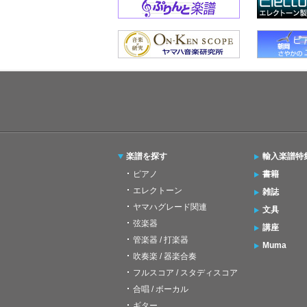
楽譜を探す
輸入楽譜特
ピアノ
書籍
エレクトーン
雑誌
ヤマハグレード関連
文具
弦楽器
講座
管楽器 / 打楽器
Muma
吹奏楽 / 器楽合奏
フルスコア / スタディスコア
合唱 / ボーカル
ギター