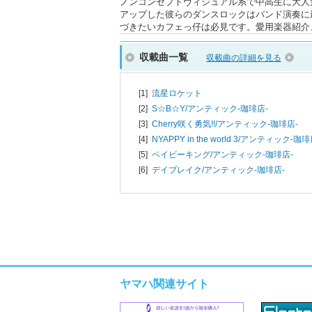
ノンコンセプトヴィジュアル系で中高生に大人
アップした彼らのダンスロックはバンド演奏に
づきたいカフェっ仔は必見です。愛用楽器紹介
収載曲一覧
収載曲の詳細を見る
[1]
流星ロケット
[2]
S☆B☆Y/
アンティック-珈琲店-
[3]
Cherry咲く勇気!!/
アンティック-珈琲店-
[4]
NYAPPY in the world 3/
アンティック-珈琲
[5]
ベイビーキング/
アンティック-珈琲店-
[6]
デイブレイク/
アンティック-珈琲店-
ヤマハ関連サイト