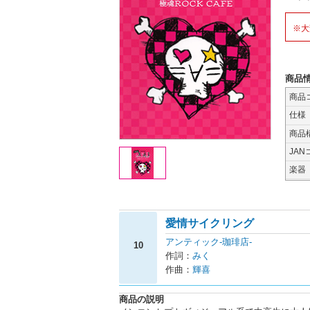
※大
商品
商品
仕様
商品
JAN
楽器
愛情サイクリング
アンティック-珈琲店-
10
作詞：
みく
作曲：
輝喜
商品の説明