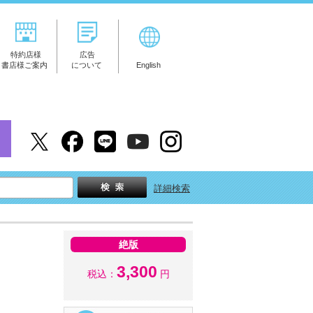
特約店様
広告
書店様ご案内
について
English
詳細検索
絶版
3,300
税込：
円