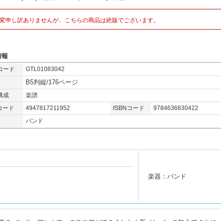
変申し訳ありませんが、こちらの商品は絶版でございます。
情報
コード
GTL01083042
B5判縦/176ページ
構成
楽譜
コード
4947817211952
ISBNコード
9784636830422
バンド
楽器：バンド