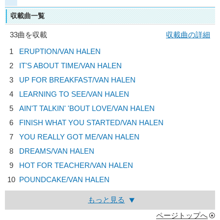
収載曲一覧
33曲を収載
収載曲の詳細
1
ERUPTION/
VAN HALEN
2
IT'S ABOUT TIME/
VAN HALEN
3
UP FOR BREAKFAST/
VAN HALEN
4
LEARNING TO SEE/
VAN HALEN
5
AIN'T TALKIN' 'BOUT LOVE/
VAN HALEN
6
FINISH WHAT YOU STARTED/
VAN HALEN
7
YOU REALLY GOT ME/
VAN HALEN
8
DREAMS/
VAN HALEN
9
HOT FOR TEACHER/
VAN HALEN
10
POUNDCAKE/
VAN HALEN
もっと見る
ページトップへ