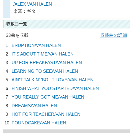
/ALEX VAN HALEN
楽器：ギター
収載曲一覧
33曲を収載
収載曲の詳細
1
ERUPTION/
VAN HALEN
2
IT'S ABOUT TIME/
VAN HALEN
3
UP FOR BREAKFAST/
VAN HALEN
4
LEARNING TO SEE/
VAN HALEN
5
AIN'T TALKIN' 'BOUT LOVE/
VAN HALEN
6
FINISH WHAT YOU STARTED/
VAN HALEN
7
YOU REALLY GOT ME/
VAN HALEN
8
DREAMS/
VAN HALEN
9
HOT FOR TEACHER/
VAN HALEN
10
POUNDCAKE/
VAN HALEN