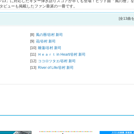
オン13」に対応したギター弾き語りスコアが早くも登場！ヒット曲「風の暦」
ンタビューも掲載したファン垂涎の一冊です。
[全13曲
[8]
風の暦/
谷村 新司
[9]
花/
谷村 新司
[10]
睡蓮/
谷村 新司
[11]
Ｈｅａｒｔ in Heart/
谷村 新司
[12]
ココロツタエ/
谷村 新司
[13]
River of Life/
谷村 新司