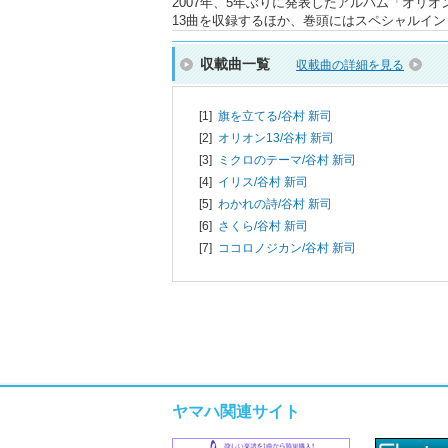
2007年、5年ぶりに発表したアルバム「オリ
13曲を収録するほか、巻頭にはスペシャルイ
収載曲一覧
収載曲の詳細を見る
[1]
旗を立てる/
谷村 新司
[2]
オリオン13/
谷村 新司
[3]
ミクロのテーマ/
谷村 新司
[4]
イリス/
谷村 新司
[5]
わかれの詩/
谷村 新司
[6]
さくら/
谷村 新司
[7]
ココロノジカン/
谷村 新司
ヤマハ関連サイト