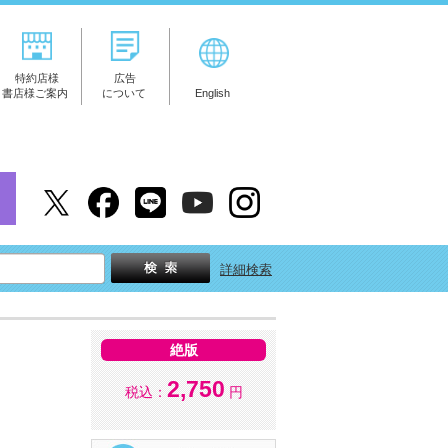
特約店様
広告
書店様ご案内
について
English
詳細検索
絶版
2,750
税込：
円