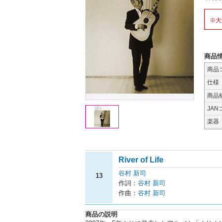
※大
商品
商品
仕様
商品
JAN
楽器
River of Life
谷村 新司
13
作詞：
谷村 新司
作曲：
谷村 新司
商品の説明