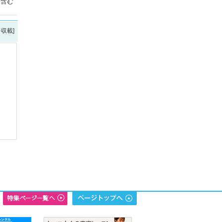
を含む
を収載]