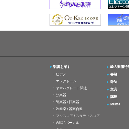
楽譜を探す
輸入楽譜特
ピアノ
書籍
エレクトーン
雑誌
ヤマハグレード関連
文具
弦楽器
講座
管楽器 / 打楽器
Muma
吹奏楽 / 器楽合奏
フルスコア / スタディスコア
合唱 / ボーカル