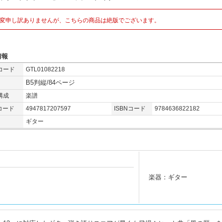
変申し訳ありませんが、こちらの商品は絶版でございます。
情報
コード
GTL01082218
B5判縦/84ページ
構成
楽譜
コード
4947817207597
ISBNコード
9784636822182
ギター
楽器：ギター