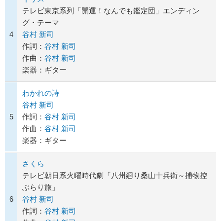
テレビ東京系列「開運！なんでも鑑定団」エンディン
グ・テーマ
4
谷村 新司
作詞：
谷村 新司
作曲：
谷村 新司
楽器：ギター
わかれの詩
谷村 新司
5
作詞：
谷村 新司
作曲：
谷村 新司
楽器：ギター
さくら
テレビ朝日系火曜時代劇「八州廻り桑山十兵衛～捕物控
ぶらり旅」
6
谷村 新司
作詞：
谷村 新司