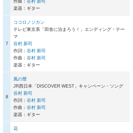
作曲：
谷村 新司
楽器：ギター
ココロノジカン
テレビ東京系「田舎に泊まろう！」エンディング・テー
マ
7
谷村 新司
作詞：
谷村 新司
作曲：
谷村 新司
楽器：ギター
風の暦
JR西日本「DISCOVER WEST」キャンペーン・ソング
谷村 新司
8
作詞：
谷村 新司
作曲：
谷村 新司
楽器：ギター
花