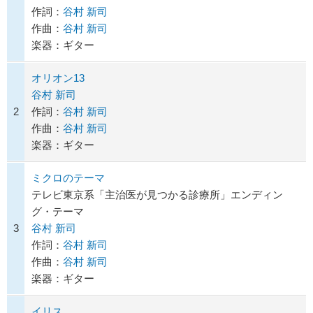
作詞：
谷村 新司
作曲：
谷村 新司
楽器：ギター
オリオン13
谷村 新司
2
作詞：
谷村 新司
作曲：
谷村 新司
楽器：ギター
ミクロのテーマ
テレビ東京系「主治医が見つかる診療所」エンディン
グ・テーマ
3
谷村 新司
作詞：
谷村 新司
作曲：
谷村 新司
楽器：ギター
イリス