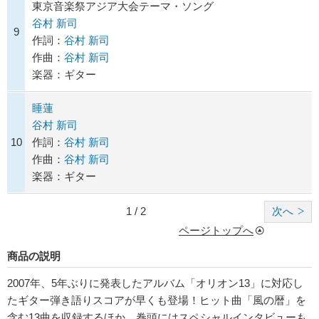
東京音楽祭アジア大会テーマ・ソング
谷村 新司
9
作詞：
谷村 新司
作曲：
谷村 新司
楽器：ギター
睡蓮
谷村 新司
10
作詞：
谷村 新司
作曲：
谷村 新司
楽器：ギター
1 / 2
次へ
ページトップへ
商品の説明
2007年、5年ぶりに発表したアルバム「オリオン13」に対応し
たギター弾き語りスコアが早くも登場！ヒット曲「風の暦」を
含む13曲を収録するほか、巻頭にはスペシャルインタビューも