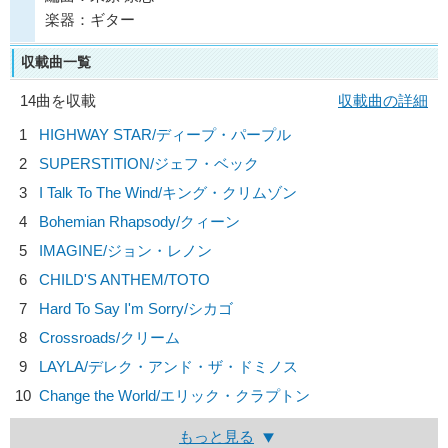
楽器：ギター
収載曲一覧
14曲を収載
収載曲の詳細
1
HIGHWAY STAR/
ディープ・パープル
2
SUPERSTITION/
ジェフ・ベック
3
I Talk To The Wind/
キング・クリムゾン
4
Bohemian Rhapsody/
クィーン
5
IMAGINE/
ジョン・レノン
6
CHILD'S ANTHEM/
TOTO
7
Hard To Say I'm Sorry/
シカゴ
8
Crossroads/
クリーム
9
LAYLA/
デレク・アンド・ザ・ドミノス
10
Change the World/
エリック・クラプトン
もっと見る