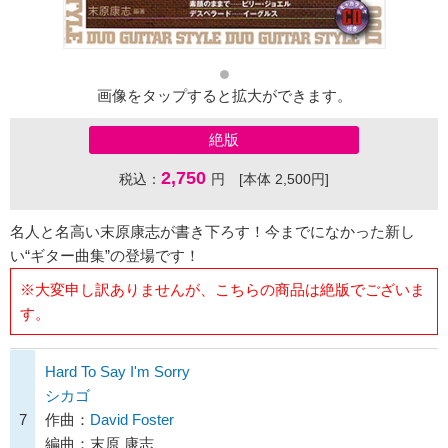
画像をタップすると拡大ができます。
絶版
2,750
税込：
円 [本体 2,500円]
名人と名高い末原康志が書き下ろす！今までになかった新し
い“ギター曲集”の登場です！
※大変申し訳ありませんが、こちらの商品は絶版でございま
す。
Hard To Say I'm Sorry
シカゴ
7
作曲：
David Foster
編曲：末原 康志