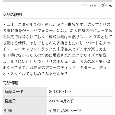
ページトップへ
商品の説明
デュオ・スタイルで弾く新しいギター曲集です。選りすぐりの
名曲14曲をがっちりフォロー。CDも、名人自身の手によって超
高音質で録音されており、模範演奏は当然リスニングCDとして
も聴ける仕様。そしてもちろん各曲ともおいしいパートをチョ
イス、マイナスワントラックの末原名人とデュオが楽しめま
す！弾けなかった人のために用意されたエクササイズと解説
は、まさにいたせりつくせりのボリューム。名人のお人柄が出
まくってます。21世紀のアコースティック・ギターは、デュ
オ・スタイルではじめてみませんか？
商品情報
商品コード
GTL01081604
発売日
2007年4月27日
仕様
菊倍判縦/80ページ