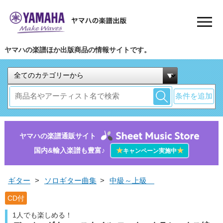
ヤマハの楽譜ほか出版商品の情報サイトです。
条件を追加
ヤマハの楽譜通販サイト
国内&輸入楽譜も豊富♪
★
★
キャンペーン実施中
ギター
>
ソロギター曲集
>
中級～上級
CD付
1人でも楽しめる！