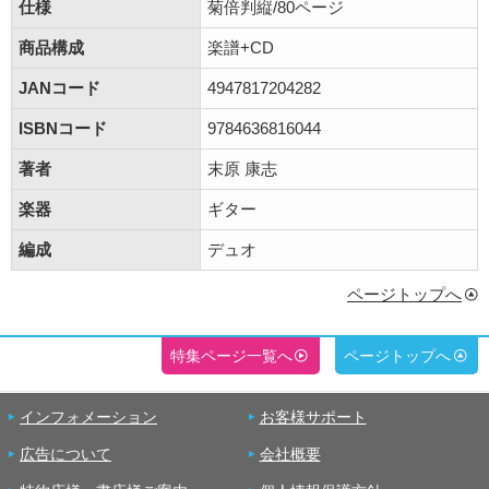
仕様
菊倍判縦/80ページ
商品構成
楽譜+CD
JANコード
4947817204282
ISBNコード
9784636816044
著者
末原 康志
楽器
ギター
編成
デュオ
ページトップへ
特集ページ一覧へ
ページトップへ
インフォメーション
お客様サポート
広告について
会社概要