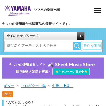
ヤマハの楽譜ほか出版商品の情報サイトです。
条件を追加
ヤマハの楽譜通販サイト
国内&輸入楽譜も豊富♪
★
★
キャンペーン実施中
ギター
>
ソロギター曲集
>
中級～上級
CD付
1人でも楽しめる！