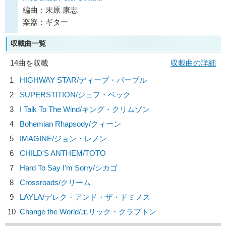
編曲：末原 康志
楽器：ギター
収載曲一覧
14曲を収載
収載曲の詳細
1
HIGHWAY STAR/
ディープ・パープル
2
SUPERSTITION/
ジェフ・ベック
3
I Talk To The Wind/
キング・クリムゾン
4
Bohemian Rhapsody/
クィーン
5
IMAGINE/
ジョン・レノン
6
CHILD'S ANTHEM/
TOTO
7
Hard To Say I'm Sorry/
シカゴ
8
Crossroads/
クリーム
9
LAYLA/
デレク・アンド・ザ・ドミノス
10
Change the World/
エリック・クラプトン