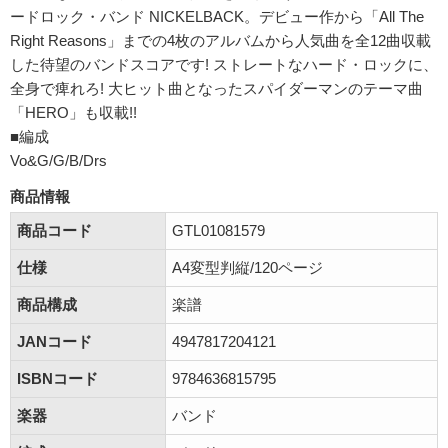
ードロック・バンド NICKELBACK。デビュー作から「All The
Right Reasons」までの4枚のアルバムから人気曲を全12曲収載
した待望のバンドスコアです! ストレートなハード・ロックに、
全身で痺れろ! 大ヒット曲となったスパイダーマンのテーマ曲
「HERO」も収載!!
■編成
Vo&G/G/B/Drs
商品情報
商品コード
GTL01081579
仕様
A4変型判縦/120ページ
商品構成
楽譜
JANコード
4947817204121
ISBNコード
9784636815795
楽器
バンド