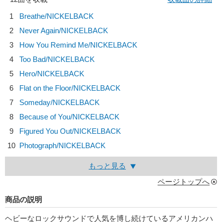
1
Breathe/
NICKELBACK
2
Never Again/
NICKELBACK
3
How You Remind Me/
NICKELBACK
4
Too Bad/
NICKELBACK
5
Hero/
NICKELBACK
6
Flat on the Floor/
NICKELBACK
7
Someday/
NICKELBACK
8
Because of You/
NICKELBACK
9
Figured You Out/
NICKELBACK
10
Photograph/
NICKELBACK
もっと見る
ページトップへ
商品の説明
ヘビーなロックサウンドで人気を博し続けているアメリカンハ