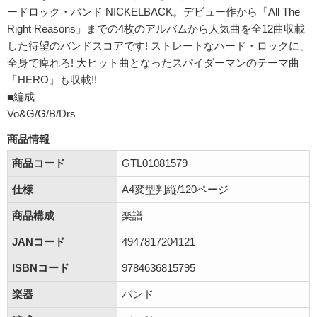
ードロック・バンド NICKELBACK。デビュー作から「All The
Right Reasons」までの4枚のアルバムから人気曲を全12曲収載
した待望のバンドスコアです! ストレートなハード・ロックに、
全身で痺れろ! 大ヒット曲となったスパイダーマンのテーマ曲
「HERO」も収載!!
■編成
Vo&G/G/B/Drs
商品情報
商品コード
GTL01081579
仕様
A4変型判縦/120ページ
商品構成
楽譜
JANコード
4947817204121
ISBNコード
9784636815795
楽器
バンド