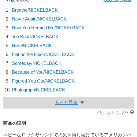
1
Breathe/
NICKELBACK
2
Never Again/
NICKELBACK
3
How You Remind Me/
NICKELBACK
4
Too Bad/
NICKELBACK
5
Hero/
NICKELBACK
6
Flat on the Floor/
NICKELBACK
7
Someday/
NICKELBACK
8
Because of You/
NICKELBACK
9
Figured You Out/
NICKELBACK
10
Photograph/
NICKELBACK
もっと見る
ページトップへ
商品の説明
ヘビーなロックサウンドで人気を博し続けているアメリカンハ