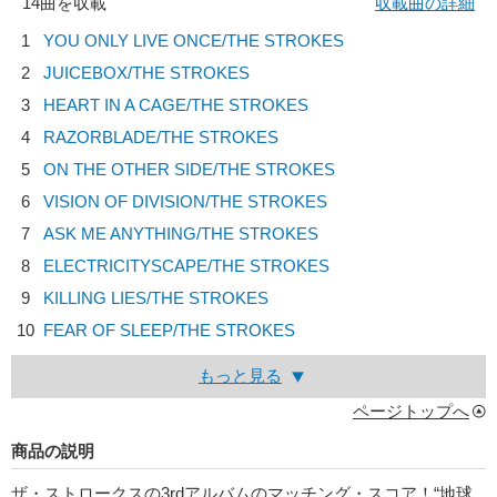
14曲を収載
収載曲の詳細
1
YOU ONLY LIVE ONCE/
THE STROKES
2
JUICEBOX/
THE STROKES
3
HEART IN A CAGE/
THE STROKES
4
RAZORBLADE/
THE STROKES
5
ON THE OTHER SIDE/
THE STROKES
6
VISION OF DIVISION/
THE STROKES
7
ASK ME ANYTHING/
THE STROKES
8
ELECTRICITYSCAPE/
THE STROKES
9
KILLING LIES/
THE STROKES
10
FEAR OF SLEEP/
THE STROKES
もっと見る
ページトップへ
商品の説明
ザ・ストロークスの3rdアルバムのマッチング・スコア！“地球