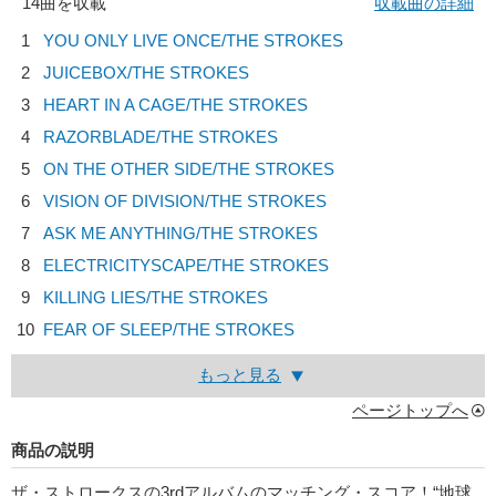
14曲を収載
収載曲の詳細
1
YOU ONLY LIVE ONCE/
THE STROKES
2
JUICEBOX/
THE STROKES
3
HEART IN A CAGE/
THE STROKES
4
RAZORBLADE/
THE STROKES
5
ON THE OTHER SIDE/
THE STROKES
6
VISION OF DIVISION/
THE STROKES
7
ASK ME ANYTHING/
THE STROKES
8
ELECTRICITYSCAPE/
THE STROKES
9
KILLING LIES/
THE STROKES
10
FEAR OF SLEEP/
THE STROKES
もっと見る
ページトップへ
商品の説明
ザ・ストロークスの3rdアルバムのマッチング・スコア！“地球