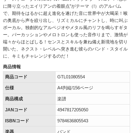
に降り立ったエイリアンの着眼点”がテーマ（!）のアルバム
で、期待をはるかに超え進化を遂げた音に世界中が大喝采！喉
の奥底から声を絞り出し、リズミカルにチャントし、時に叫ぶ
ボーカル。独創的なアルペジオやメタル風のリフを鳴らすギタ
ー。パーカッションやメロトロンも使った音作りまで、激情が
端々からほとばしる！センスとスキルを兼ね備え新境地を切り
開いた、ネクスト・レベルへ突き進む彼らのバンド・スタイル
に、キミもチャレンジするのだ！
商品情報
商品コード
GTL01080554
仕様
A4判縦/156ページ
商品構成
楽譜
JANコード
4947817205050
ISBNコード
9784636805543
楽器
バンド