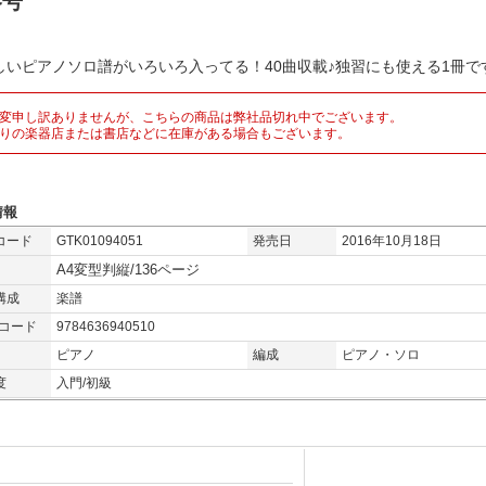
冬号
しいピアノソロ譜がいろいろ入ってる！40曲収載♪独習にも使える1冊で
変申し訳ありませんが、こちらの商品は弊社品切れ中でございます。
りの楽器店または書店などに在庫がある場合もございます。
情報
コード
GTK01094051
発売日
2016年10月18日
A4変型判縦/136ページ
構成
楽譜
Nコード
9784636940510
ピアノ
編成
ピアノ・ソロ
度
入門/初級