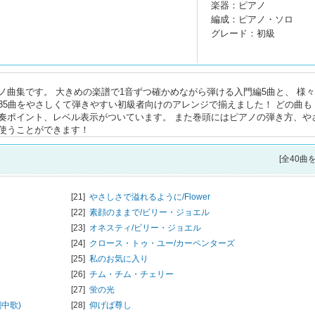
楽器：ピアノ
編成：ピアノ・ソロ
グレード：初級
曲集です。 大きめの楽譜で1音ずつ確かめながら弾ける入門編5曲と、 様
35曲をやさしくて弾きやすい初級者向けのアレンジで揃えました！ どの曲も
奏ポイント、レベル表示がついています。 また巻頭にはピアノの弾き方、や
使うことができます！
[全40曲
[21]
やさしさで溢れるように/
Flower
[22]
素顔のままで/
ビリー・ジョエル
[23]
オネスティ/
ビリー・ジョエル
[24]
クロース・トゥ・ユー/
カーペンターズ
[25]
私のお気に入り
[26]
チム・チム・チェリー
[27]
蛍の光
中歌)
[28]
仰げば尊し