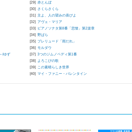
[29]
赤とんぼ
[30]
さくらさくら
[31]
主よ、人の望みの喜びよ
[32]
アヴェ・マリア
[33]
ピアノソナタ第8番「悲愴」第2楽章
[34]
野ばら
[35]
プレリュード「雨だれ」
[36]
モルダウ
/
ゆず
[37]
3つのジムノペディ第1番
[38]
よろこびの歌
[39]
この素晴らしき世界
[40]
マイ・ファニー・バレンタイン