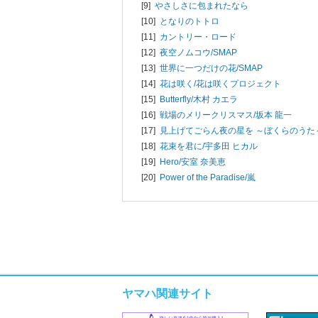
[9]
やさしさに包まれたなら
[10]
となりのトトロ
[11]
カントリー・ロード
[12]
夜空ノムコウ/
SMAP
[13]
世界に一つだけの花/
SMAP
[14]
花は咲く/
花は咲くプロジェクト
[15]
Butterfly/
木村 カエラ
[16]
戦場のメリークリスマス/
坂本 龍一
[17]
見上げてごらん夜の星を ～ぼくらのうた～
[18]
花束を君に/
宇多田 ヒカル
[19]
Hero/
安室 奈美恵
[20]
Power of the Paradise/
嵐
ヤマハ関連サイト