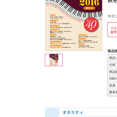
秋
やさ
※大
最寄
商品
商品
仕様
商品
ISB
楽器
難易
オネスティ