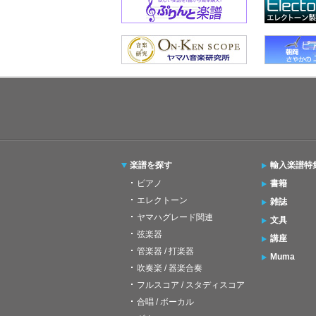
楽譜を探す
輸入楽譜特
ピアノ
書籍
エレクトーン
雑誌
ヤマハグレード関連
文具
弦楽器
講座
管楽器 / 打楽器
Muma
吹奏楽 / 器楽合奏
フルスコア / スタディスコア
合唱 / ボーカル