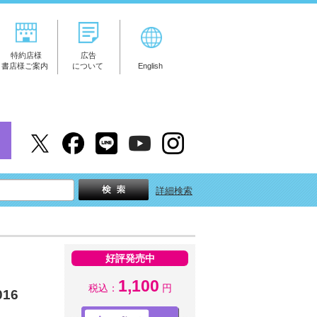
特約店様
広告
書店様ご案内
について
English
詳細検索
好評発売中
1,100
税込：
円
16