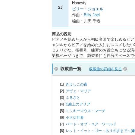
Honesty
23
ビリー・ジョエル
作曲：
Billy Joel
編曲：川田 千春
商品の説明
ピアノを始めた人から初級者まで楽しめるピアノ
ャンルからピアノを始めた人におススメしたい
ミふりがな、指番号、練習のお役立ちになる演
楽典ページつきで、独習者にも自分のペースで
収載曲一覧
収載曲の詳細を見る
[1]
きよしこの夜
[2]
アヴェ・マリア
[3]
ふるさと
[4]
G線上のアリア
[5]
ミッキーマウス・マーチ
[6]
小さな世界
[7]
パート・オブ・ユア・ワールド
[8]
レット・イット・ゴー～ありのままで～(劇