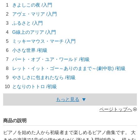
1
きよしこの夜 /入門
2
アヴェ・マリア /入門
3
ふるさと /入門
4
G線上のアリア /入門
5
ミッキーマウス・マーチ /入門
6
小さな世界 /初級
7
パート・オブ・ユア・ワールド /初級
8
レット・イット・ゴー～ありのままで～(劇中歌) /初級
9
やさしさに包まれたなら /初級
10
となりのトトロ /初級
もっと見る
ページトップへ
商品の説明
ピアノを始めた人から初級者まで楽しめるピアノ曲集です。 大
きめの楽譜で1音ずつ確かめながら弾ける入門編5曲と、 様々な