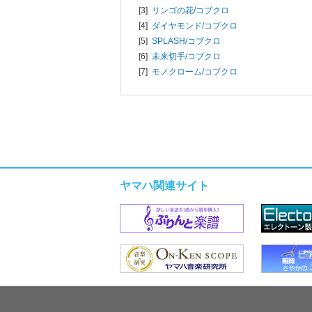
[3]
リンゴの花/
コブクロ
[4]
ダイヤモンド/
コブクロ
[5]
SPLASH/
コブクロ
[6]
未来切手/
コブクロ
[7]
モノクローム/
コブクロ
ヤマハ関連サイト