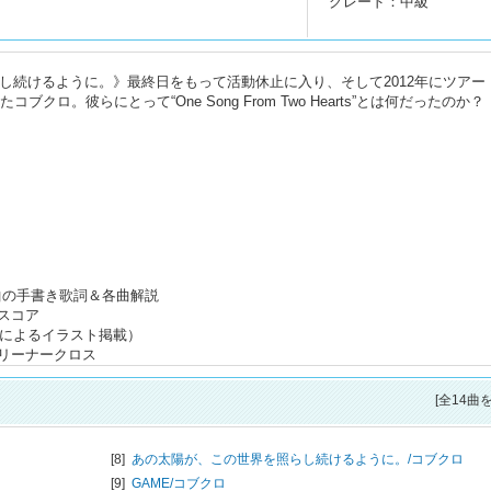
グレード：中級
し続けるように。》最終日をもって活動休止に入り、そして2012年にツアー《
たしたコブクロ。彼らにとって“One Song From Two Hearts”とは何だったのか
s』収録曲の手書き歌詞＆各曲解説
スコア
氏によるイラスト掲載）
リーナークロス
[全14曲
[8]
あの太陽が、この世界を照らし続けるように。/
コブクロ
[9]
GAME/
コブクロ