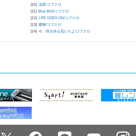
[10]
流星/
コブクロ
[11]
Blue Bird/
コブクロ
[12]
LIFE GOES ON/
コブクロ
[13]
蜜蜂/
コブクロ
[14]
今、咲き誇る花たちよ/
コブクロ