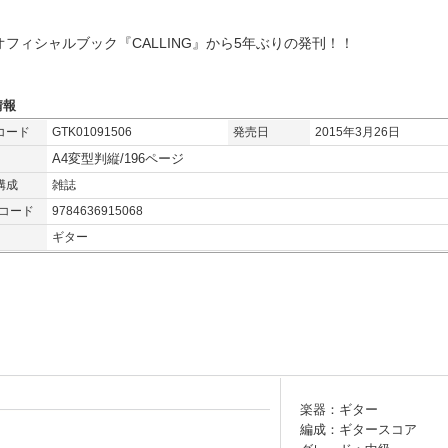
オフィシャルブック『CALLING』から5年ぶりの発刊！！
情報
コード
GTK01091506
発売日
2015年3月26日
A4変型判縦/196ページ
構成
雑誌
Nコード
9784636915068
ギター
楽器：ギター
編成：ギタースコア