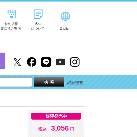
特約店様
広告
書店様ご案内
について
English
詳細検索
好評発売中
3,056
税込：
円