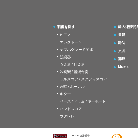
楽譜を探す
輸入楽譜特
ピアノ
書籍
エレクトーン
雑誌
ヤマハグレード関連
文具
弦楽器
講座
管楽器 / 打楽器
Muma
吹奏楽 / 器楽合奏
フルスコア / スタディスコア
合唱 / ボーカル
ギター
ベース / ドラム / キーボード
バンドスコア
ウクレレ
JASRAC許諾番号：