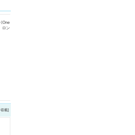
One
？ ロン
を収載]