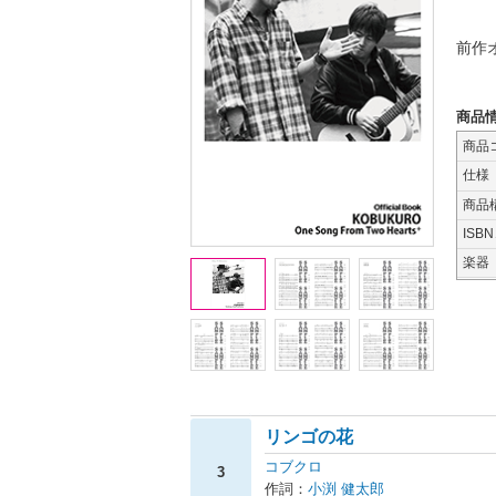
前作
商品
商品
仕様
商品
ISB
楽器
リンゴの花
コブクロ
3
作詞：
小渕 健太郎