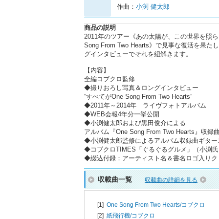
作曲：
小渕 健太郎
商品の説明
2011年のツアー《あの太陽が、この世界を照ら
Song From Two Hearts》で見事な復活を果
グインタビューでそれを紐解きます。
【内容】
全編コブクロ監修
◆撮りおろし写真＆ロングインタビュー
“すべてがOne Song From Two Hearts”
◆2011年～2014年 ライヴフォトアルバム
◆WEB会報4年分一挙公開
◆小渕健太郎および黒田俊介による
アルバム『One Song From Two Heart
◆小渕健太郎監修によるアルバム収録曲ギター
◆コブクロTIMES「ぐるぐるグルメ」（小渕
◆綴込付録：アーティスト名＆書名ロゴ入りク
収載曲一覧
収載曲の詳細を見る
[1]
One Song From Two Hearts/
コブクロ
[2]
紙飛行機/
コブクロ