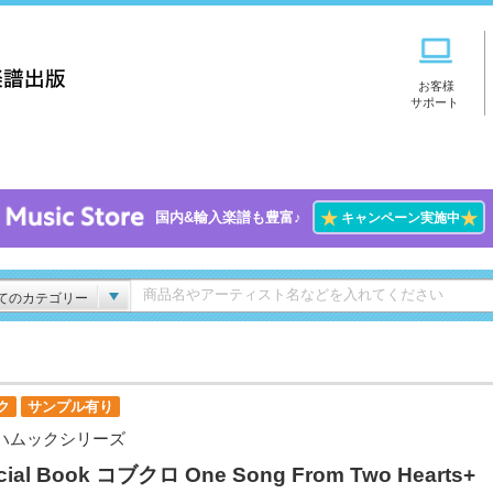
お客様
サポート
★
★
国内&輸入楽譜も豊富♪
キャンペーン実施中
てのカテゴリー
ク
サンプル有り
ハムックシリーズ
icial Book コブクロ One Song From Two Hearts+