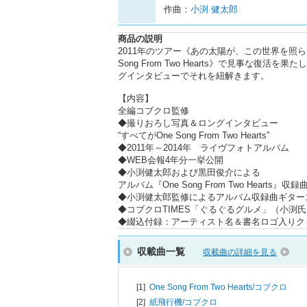
作曲：
小渕 健太郎
商品の説明
2011年のツアー《あの太陽が、この世界を照ら
Song From Two Hearts》で見事な復活を果
グインタビューでそれを紐解きます。
【内容】
全編コブクロ監修
◆撮りおろし写真＆ロングインタビュー
“すべてがOne Song From Two Hearts”
◆2011年～2014年 ライヴフォトアルバム
◆WEB会報4年分一挙公開
◆小渕健太郎および黒田俊介による
アルバム『One Song From Two Heart
◆小渕健太郎監修によるアルバム収録曲ギター
◆コブクロTIMES「ぐるぐるグルメ」（小渕
◆綴込付録：アーティスト名＆書名ロゴ入りク
収載曲一覧
収載曲の詳細を見る
[1]
One Song From Two Hearts/
コブクロ
[2]
紙飛行機/
コブクロ