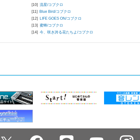
[10]
流星/
コブクロ
[11]
Blue Bird/
コブクロ
[12]
LIFE GOES ON/
コブクロ
[13]
蜜蜂/
コブクロ
[14]
今、咲き誇る花たちよ/
コブクロ