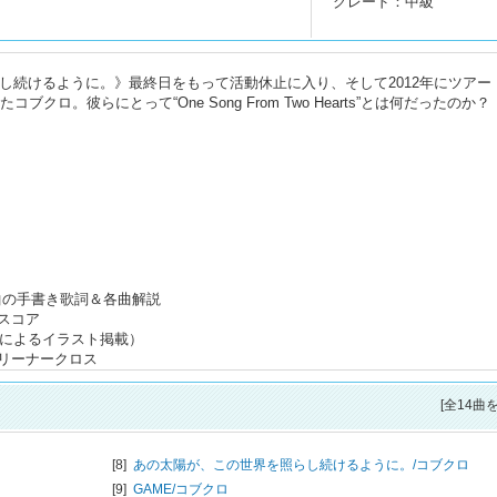
グレード：中級
し続けるように。》最終日をもって活動休止に入り、そして2012年にツアー《
たしたコブクロ。彼らにとって“One Song From Two Hearts”とは何だったのか
s』収録曲の手書き歌詞＆各曲解説
スコア
氏によるイラスト掲載）
リーナークロス
[全14曲
[8]
あの太陽が、この世界を照らし続けるように。/
コブクロ
[9]
GAME/
コブクロ