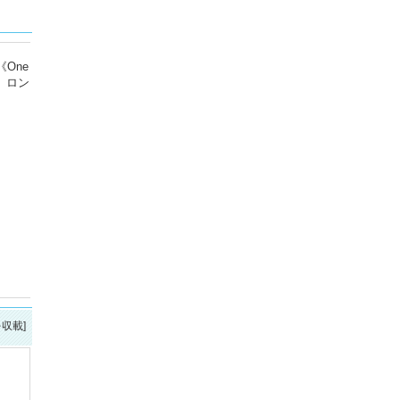
One
？ ロン
を収載]