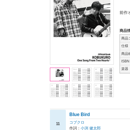
前作
商品
商品
仕様
商品
ISB
楽器
Blue Bird
コブクロ
11
作詞：
小渕 健太郎