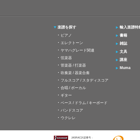
楽譜を探す
輸入楽譜特
ピアノ
書籍
エレクトーン
雑誌
ヤマハグレード関連
文具
弦楽器
講座
管楽器 / 打楽器
Muma
吹奏楽 / 器楽合奏
フルスコア / スタディスコア
合唱 / ボーカル
ギター
ベース / ドラム / キーボード
バンドスコア
ウクレレ
JASRAC許諾番号：