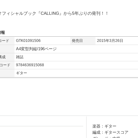
オフィシャルブック『CALLING』から5年ぶりの発刊！！
情報
コード
GTK01091506
発売日
2015年3月26日
A4変型判縦/196ページ
構成
雑誌
Nコード
9784636915068
ギター
楽器：ギター
編成：ギタースコア