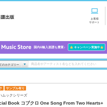
お客様
サポート
★
★
国内&輸入楽譜も豊富♪
キャンペーン実施中
てのカテゴリー
ク
サンプル有り
ハムックシリーズ
icial Book コブクロ One Song From Two Hearts+