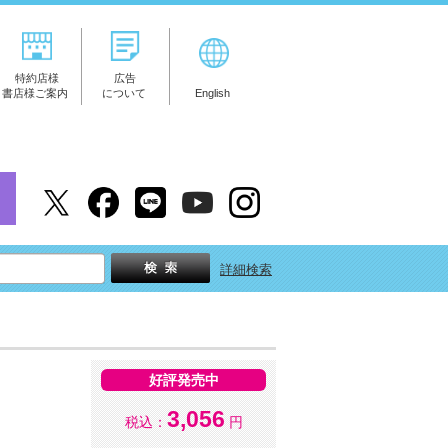
特約店様
広告
書店様ご案内
について
English
詳細検索
好評発売中
3,056
税込：
円