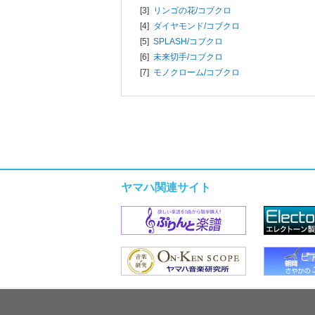
[3]
リンゴの花/
コブクロ
[4]
ダイヤモンド/
コブクロ
[5]
SPLASH/
コブクロ
[6]
未来切手/
コブクロ
[7]
モノクローム/
コブクロ
ヤマハ関連サイト