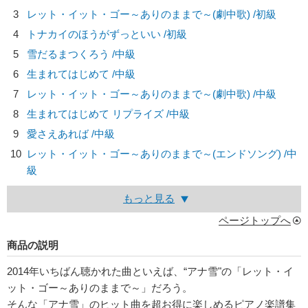
3
レット・イット・ゴー～ありのままで～(劇中歌) /初級
4
トナカイのほうがずっといい /初級
5
雪だるまつくろう /中級
6
生まれてはじめて /中級
7
レット・イット・ゴー～ありのままで～(劇中歌) /中級
8
生まれてはじめて リプライズ /中級
9
愛さえあれば /中級
10
レット・イット・ゴー～ありのままで～(エンドソング) /中
級
もっと見る
ページトップへ
商品の説明
2014年いちばん聴かれた曲といえば、“アナ雪"の「レット・イ
ット・ゴー～ありのままで～」だろう。
そんな「アナ雪」のヒット曲を超お得に楽しめるピアノ楽譜集