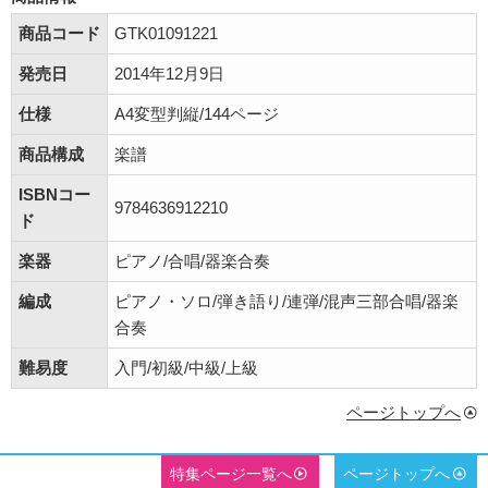
商品コード
GTK01091221
発売日
2014年12月9日
仕様
A4変型判縦/144ページ
商品構成
楽譜
ISBNコー
9784636912210
ド
楽器
ピアノ/合唱/器楽合奏
編成
ピアノ・ソロ/弾き語り/連弾/混声三部合唱/器楽
合奏
難易度
入門/初級/中級/上級
ページトップへ
特集ページ一覧へ
ページトップへ