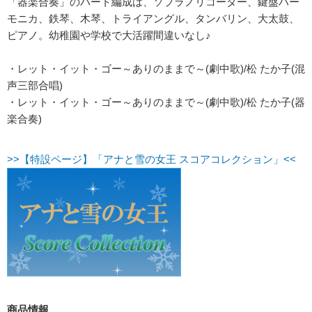
「器楽合奏」のパート編成は、ソプラノリコーダー、鍵盤ハー
モニカ、鉄琴、木琴、トライアングル、タンバリン、大太鼓、
ピアノ。幼稚園や学校で大活躍間違いなし♪
・レット・イット・ゴー～ありのままで～(劇中歌)/松 たか子(混
声三部合唱)
・レット・イット・ゴー～ありのままで～(劇中歌)/松 たか子(器
楽合奏)
>>【特設ページ】「アナと雪の女王 スコアコレクション」<<
商品情報