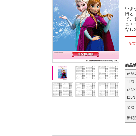
いま
円と
で、
ュエ
なし
※大
商品
商品
仕様
商品
ISB
楽器
難易