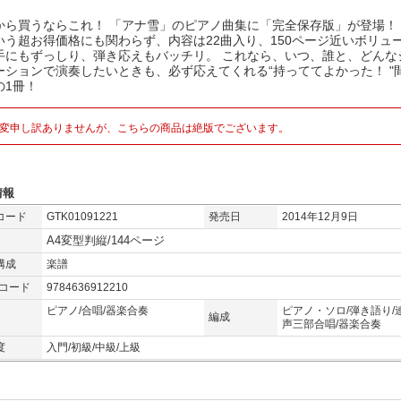
から買うならこれ！ 「アナ雪」のピアノ曲集に「完全保存版」が登場！ 1,
いう超お得価格にも関わらず、内容は22曲入り、150ページ近いボリュ
手にもずっしり、弾き応えもバッチリ。 これなら、いつ、誰と、どんな
ーションで演奏したいときも、必ず応えてくれる“持っててよかった！ "
の1冊！
変申し訳ありませんが、こちらの商品は絶版でございます。
情報
コード
GTK01091221
発売日
2014年12月9日
A4変型判縦/144ページ
構成
楽譜
Nコード
9784636912210
ピアノ/合唱/器楽合奏
ピアノ・ソロ/弾き語り/
編成
声三部合唱/器楽合奏
度
入門/初級/中級/上級