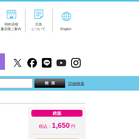
特約店様
広告
書店様ご案内
について
English
詳細検索
絶版
1,650
税込：
円