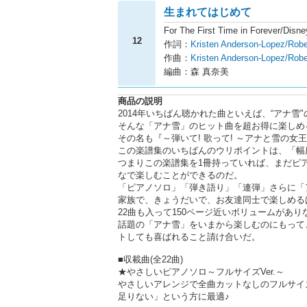
生まれてはじめて
For The First Time in Fore
12
作詞：
Kristen Anderson-Lopez/
作曲：
Kristen Anderson-Lopez/Robe
編曲：森 真奈美
商品の説明
2014年いちばん聴かれた曲といえば、“アナ
そんな「アナ雪」のヒット曲を超お得に楽しめ
その名も『～弾いて! 歌って! ～アナと雪の女
この楽譜集のいちばんのウリポイントは、「幅
つまりこの楽譜集を1冊持っていれば、まだピ
なで楽しむことができるのだ。
「ピアノソロ」「弾き語り」「連弾」さらに「
家族で、きょうだいで、お友達同士で楽しめる
22曲も入って150ページ近いボリュームがありな
話題の「アナ雪」をいまから楽しむのにもって
トしても喜ばれること請け合いだ。
■収載曲(全22曲)
★やさしいピアノソロ～フルサイズVer.～
やさしいアレンジで全曲カットなしのフルサイ
足りない」という方に最適♪