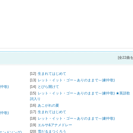
[全22曲
[12]
生まれてはじめて
[13]
レット・イット・ゴー～ありのままで～(劇中歌)
中歌)
[14]
とびら開けて
[15]
レット・イット・ゴー～ありのままで～(劇中歌) ★英語歌
詞入り
[16]
あこがれの夏
[17]
生まれてはじめて
中歌)
[18]
レット・イット・ゴー～ありのままで～(劇中歌)
[19]
エルサ&アナメドレー
[20]
雪だるまつくろう
エンドソング)