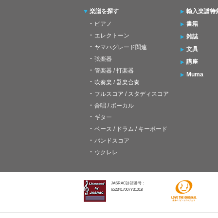
楽譜を探す
輸入楽譜特
ピアノ
書籍
エレクトーン
雑誌
ヤマハグレード関連
文具
弦楽器
講座
管楽器 / 打楽器
Muma
吹奏楽 / 器楽合奏
フルスコア / スタディスコア
合唱 / ボーカル
ギター
ベース / ドラム / キーボード
バンドスコア
ウクレレ
JASRAC許諾番号：
6523417007Y31018