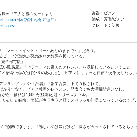
楽器：ピアノ
ver/Disney映画『アナと雪の女王』より
編成：斉唱/ピアノ
Robert Lopez(日本語詞:高橋 知伽江)
グレード：初級
rt Lopez
雪"の「レット・イット・ゴー～ありのままで～」だろう。
るピアノ楽譜集が発売され大好評を博している。
王 完全保存版』。
広い難易度」「バラエティに富んだアレンジ」を収載しているということ。
アノを習い始めたばかりのあなたも、ピアノにちょっと自信のあるあなたも、
アンサンブル」や「合唱」「器楽合奏」まで収載されて、
ばかりでなく、ピアノ教室のレッスン、発表会でも大活躍間違いなし。
がら、価格は1,500円(税別)と超～リーズナブル。
こいのこの曲集、表紙がキラキラと輝くスペシャル仕様になっているのでプ
ズで演奏できます。「難しいのは嫌だけど、長さがカットされているとちょ