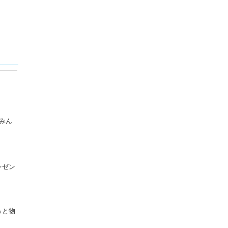
みん
レゼン
っと物