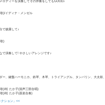
メロディーを演奏してその伴奏をしてもGOOD♪
歌)/イディナ・メンゼル
台で披露して♪
歌)
で演奏して! やさしいアレンジです♪
ダー、鍵盤ハーモニカ、鉄琴、木琴、トライアングル、タンバリン、大太鼓
)/松 たか子(混声三部合唱)
/松 たか子(器楽合奏)
レクション」<<