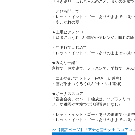
「弾き語り」はもちろんのこと、ほかの楽器で
・とびら開けて
・レット・イット・ゴー～ありのままで～(劇中
・あこがれの夏
★上級ピアノソロ
上級者にもうれしい華やかアレンジ。晴れの舞
・生まれてはじめて
・レット・イット・ゴー～ありのままで～(劇中
★みんな一緒に
家族で、お友達で、レッスンで、学校で、みんな
・エルサ&アナ メドレー(やさしい連弾)
・雪だるまつくろう(3人4手トリオ連弾)
★ボーナススコア
「器楽合奏」のパート編成は、ソプラノリコー
ノ。幼稚園や学校で大活躍間違いなし♪
・レット・イット・ゴー～ありのままで～(劇中歌
・レット・イット・ゴー～ありのままで～(劇中歌)
>>【特設ページ】「アナと雪の女王 スコアコ