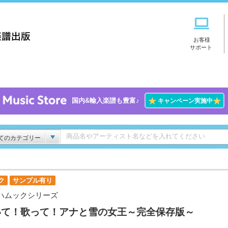
お客様
サポート
★
★
国内&輸入楽譜も豊富♪
キャンペーン実施中
てのカテゴリー
ク
サンプル有り
ハムックシリーズ
いて！歌って！アナと雪の女王～完全保存版～