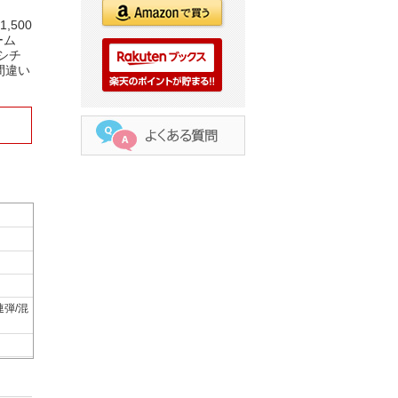
500
ーム
シチ
間違い
連弾/混