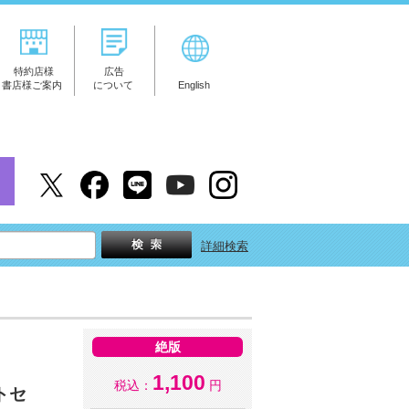
特約店様
広告
書店様ご案内
について
English
詳細検索
絶版
1,100
税込：
円
トセ