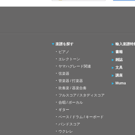
楽譜を探す
輸入楽譜特
ピアノ
書籍
エレクトーン
雑誌
ヤマハグレード関連
文具
弦楽器
講座
管楽器 / 打楽器
Muma
吹奏楽 / 器楽合奏
フルスコア / スタディスコア
合唱 / ボーカル
ギター
ベース / ドラム / キーボード
バンドスコア
ウクレレ