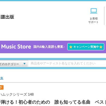
お客様
サポート
★
★
国内&輸入楽譜も豊富♪
キャンペーン実施中
てのカテゴリー
曲集
ク
ハムックシリーズ 148
ぐ弾ける！初心者のための 誰も知ってる名曲 ベス