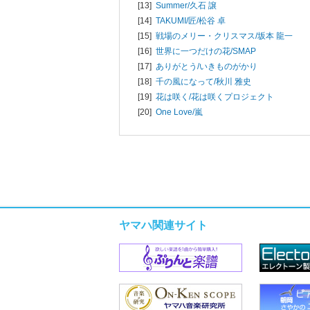
[13]
Summer/
久石 譲
[14]
TAKUMI/匠/
松谷 卓
[15]
戦場のメリー・クリスマス/
坂本 龍一
[16]
世界に一つだけの花/
SMAP
[17]
ありがとう/
いきものがかり
[18]
千の風になって/
秋川 雅史
[19]
花は咲く/
花は咲くプロジェクト
[20]
One Love/
嵐
ヤマハ関連サイト