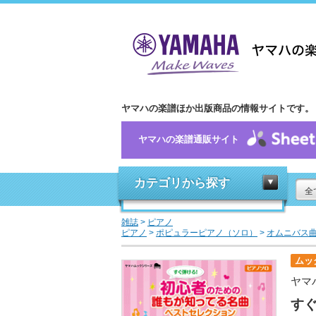
ヤマハの楽譜ほか出版商品の情報サイトです。
ヤマハの楽譜通販サイト
カテゴリから探す
全
雑誌
>
ピアノ
ピアノ
>
ポピュラーピアノ（ソロ）
>
オムニバス
ムッ
ヤマ
す