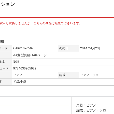
クション
変申し訳ありませんが、こちらの商品は絶版でございます。
情報
コード
GTK01090592
発売日
2014年4月23日
A4変型判縦/140ページ
構成
楽譜
Nコード
9784636905922
ピアノ
編成
ピアノ・ソロ
度
初級/中級
楽器：ピアノ
編成：ピアノ・ソロ