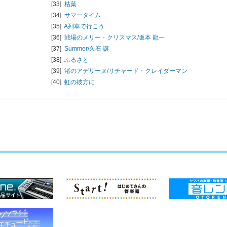
[33]
枯葉
[34]
サマータイム
[35]
A列車で行こう
[36]
戦場のメリー・クリスマス/
坂本 龍一
[37]
Summer/
久石 譲
[38]
ふるさと
[39]
渚のアデリーヌ/
リチャード・クレイダーマン
[40]
虹の彼方に