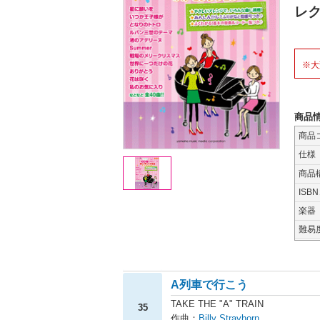
レ
※大
商品
商品
仕様
商品
ISB
楽器
難易
A列車で行こう
TAKE THE "A" TRAIN
35
作曲：
Billy Strayhorn