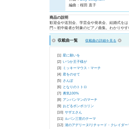
編曲：桜田 直子
商品の説明
歓迎会や送別会、学芸会や発表会、結婚式をは
門～初中級者が対象のピアノ曲集。わかりやす
収載曲一覧
収載曲の詳細を見る
[1]
星に願いを
[2]
いつか王子様が
[3]
ミッキーマウス・マーチ
[4]
君をのせて
[5]
さんぽ
[6]
となりのトトロ
[7]
勇気100%
[8]
アンパンマンのマーチ
[9]
おどるポンポコリン
[10]
サザエさん
[11]
ルパン三世のテーマ
[12]
渚のアデリーヌ/
リチャード・クレイダー