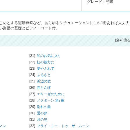
グレード：初級
じめとする冠婚葬祭など、あらゆるシチュエーションにこれ1冊あれば大丈夫
い楽譜の基礎とピアノ・コード付。
[全40曲
[21]
私のお気に入り
[22]
虹の彼方に
[23]
夢やぶれて
[24]
ふるさと
[25]
浜辺の歌
[26]
赤とんぼ
[27]
エリーゼのために
[28]
ノクターン 第2番
[29]
別れの曲
[30]
愛の夢
[31]
月の光
マン
[32]
フライ・ミー・トゥ・ザ・ムーン