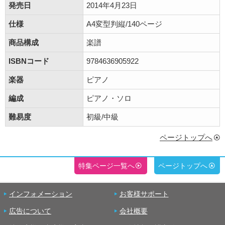
発売日
2014年4月23日
仕様
A4変型判縦/140ページ
商品構成
楽譜
ISBNコード
9784636905922
楽器
ピアノ
編成
ピアノ・ソロ
難易度
初級/中級
ページトップへ
特集ページ一覧へ
ページトップへ
インフォメーション
お客様サポート
広告について
会社概要