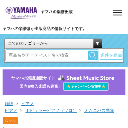
ヤマハの楽譜ほか出版商品の情報サイトです。
条件を追加
ヤマハの楽譜通販サイト
国内&輸入楽譜も豊富♪
★
★
キャンペーン実施中
雑誌
>
ピアノ
ピアノ
>
ポピュラーピアノ（ソロ）
>
オムニバス曲集
ムック