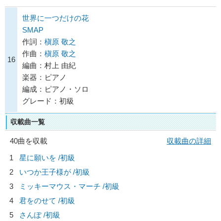
世界に一つだけの花
SMAP
作詞：
槇原 敬之
作曲：
槇原 敬之
16
編曲：村上 由紀
楽器：ピアノ
編成：ピアノ・ソロ
グレード：初級
収載曲一覧
40曲を収載
収載曲の詳細
1
星に願いを /初級
2
いつか王子様が /初級
3
ミッキーマウス・マーチ /初級
4
君をのせて /初級
5
さんぽ /初級