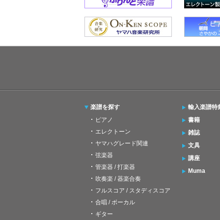
楽譜を探す
輸入楽譜特
ピアノ
書籍
エレクトーン
雑誌
ヤマハグレード関連
文具
弦楽器
講座
管楽器 / 打楽器
Muma
吹奏楽 / 器楽合奏
フルスコア / スタディスコア
合唱 / ボーカル
ギター