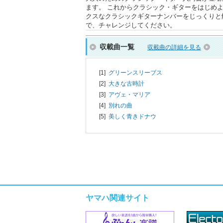
ます。 これからクラシック・ギターをはじめ
クスなクラシックギターナンバーをじっくりと
で、チャレンジしてください。
収載曲一覧
収載曲の詳細を見る
[1]
グリーンスリーブス
[2]
大きな古時計
[3]
アヴェ・マリア
[4]
別れの曲
[5]
美しく青きドナウ
ヤマハ関連サイト