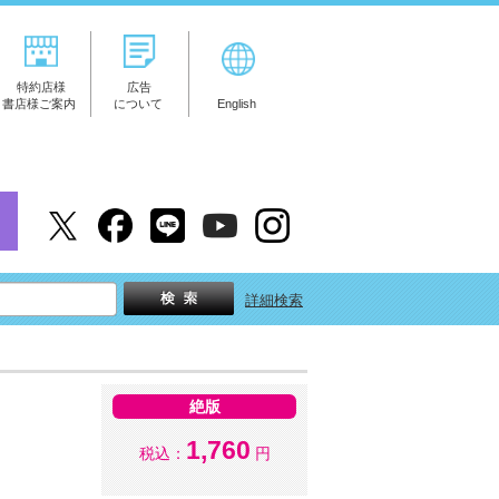
特約店様
広告
書店様ご案内
について
English
詳細検索
絶版
1,760
税込：
円